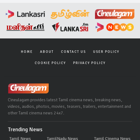
HOME
ABOUT
CONTACT US
USER POLICY
COOKIE POLICY
PRIVACY POLICY
Cineulagam provides latest Tamil cinema news, breaking news,
videos, audios, photos, movies, teasers, trailers, entertainment and
other Tamil cinema news 24x7.
Trending News
Tamil News
TamilNadu News
Tamil Cinema News