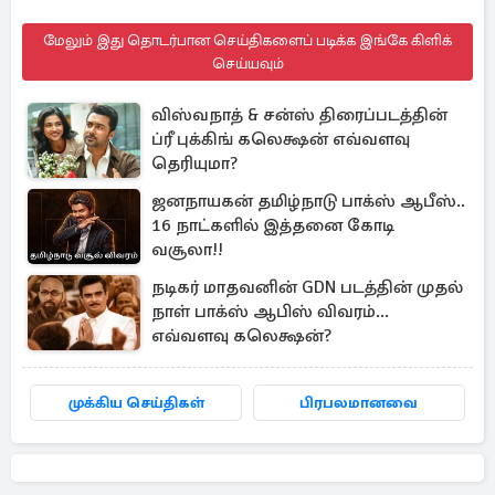
மேலும் இது தொடர்பான செய்திகளைப் படிக்க இங்கே கிளிக்
செய்யவும்
விஸ்வநாத் & சன்ஸ் திரைப்படத்தின்
ப்ரீ புக்கிங் கலெக்ஷன் எவ்வளவு
தெரியுமா?
ஜனநாயகன் தமிழ்நாடு பாக்ஸ் ஆபீஸ்..
16 நாட்களில் இத்தனை கோடி
வசூலா!!
நடிகர் மாதவனின் GDN படத்தின் முதல்
நாள் பாக்ஸ் ஆபிஸ் விவரம்...
எவ்வளவு கலெக்ஷன்?
முக்கிய செய்திகள்
பிரபலமானவை