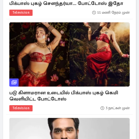
பிக்பாஸ் புகழ் சௌந்தர்யா... போட்டோஸ் இதோ
Television
11 மணி நேரம் முன்
படு கிளாமரான உடையில் பிக்பாஸ் புகழ் கெமி
வெளியிட்ட போட்டோஸ்
Television
3 நாட்கள் முன்