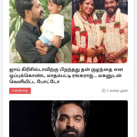
ஜாய் கிரிசில்டாவிற்கு பிறந்தது தன் குழந்தை என
ஒப்புக்கொண்ட மாதம்பட்டி ரங்கராஜ்... மகனுடன்
வெளியிட்ட போட்டோ
Celebrity
1 வாரம் முன்