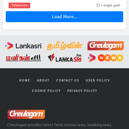
Television
1 மாதம் முன்
Load More...
HOME
ABOUT
CONTACT US
USER POLICY
COOKIE POLICY
PRIVACY POLICY
Cineulagam provides latest Tamil cinema news, breaking news,