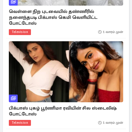
வெள்ளை நிற புடவையில் தண்ணீரில்
நனைந்தபடி பிக்பாஸ் கெமி வெளியிட்ட
போட்டோஸ்
Television
1 வாரம் முன்
பிக்பாஸ் புகழ் பூர்ணிமா ரவியின் சில ஸ்டைலிஷ்
போட்டோஸ்
Television
1 வாரம் முன்