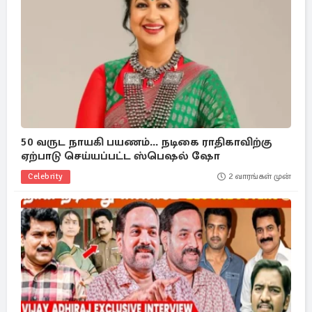
50 வருட நாயகி பயணம்... நடிகை ராதிகாவிற்கு
ஏற்பாடு செய்யப்பட்ட ஸ்பெஷல் ஷோ
Celebrity
2 வாரங்கள் முன்