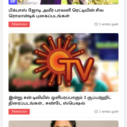
பிக்பாஸ் ஜோடி அமீர்-பாவனி ரெட்டியின் சில
ரொமான்டிக் புகைப்படங்கள்
Television
1 வாரம் முன்
இன்று சன் டிவியில் ஒளிபரப்பாகும் 3 சூப்பர்ஹிட்
திரைப்படங்கள்.. சண்டே ஸ்பெஷல்
Television
1 வாரம் முன்