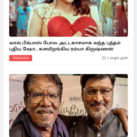
வாவ் பிக்பாஸ் போல அட்டகாசமாக வந்த புத்தம்
புதிய ஷோ.. களமிறங்கிய ரம்யா கிருஷ்ணன்
Television
1 மாதம் முன்