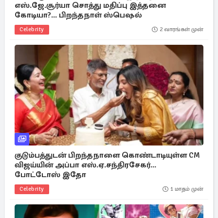
எஸ்.ஜே.சூர்யா சொத்து மதிப்பு இத்தனை
கோடியா?... பிறந்தநாள் ஸ்பெஷல்
Celebrity
2 வாரங்கள் முன்
குடும்பத்துடன் பிறந்தநாளை கொண்டாடியுள்ள CM
விஜய்யின் அப்பா எஸ்.ஏ.சந்திரசேகர்...
போட்டோஸ் இதோ
Celebrity
1 மாதம் முன்