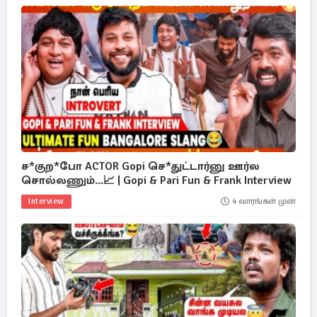
ச*குற*போ ACTOR Gopi செ*துட்டார்னு ஊர்ல
சொல்லணும்...📈 | Gopi & Pari Fun & Frank Interview
Interview
4 வாரங்கள் முன்