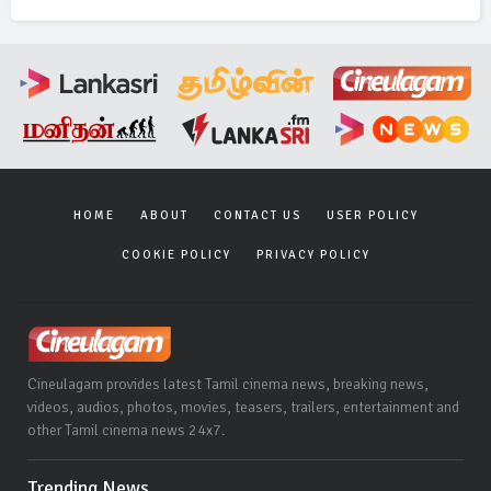
HOME
ABOUT
CONTACT US
USER POLICY
COOKIE POLICY
PRIVACY POLICY
Cineulagam provides latest Tamil cinema news, breaking news,
videos, audios, photos, movies, teasers, trailers, entertainment and
other Tamil cinema news 24x7.
Trending News