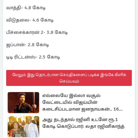
வாத்தி- 4.8 கோடி
விடுதலை- 4.6 கோடி
பிச்சைக்காரன் 2- 3.8 கோடி
ஜப்பான்- 2.8 கோடி
டிடி ரிட்டன்ஸ்- 2.5 கோடி
மேலும் இது தொடர்பான செய்திகளைப் படிக்க இங்கே கிளிக்
செய்யவும்
எல்லையே இல்லா வசூல்
வேட்டையில் விஜய்யின்
கடைசிப்படமான ஜனநாயகன்.. 16
நாள் பாக்ஸ் ஆபிஸ்
அது நடந்தால் ரஜினி உடனே ரூ.1
கோடி கொடுப்பார்: லதா ரஜினிகாந்த்