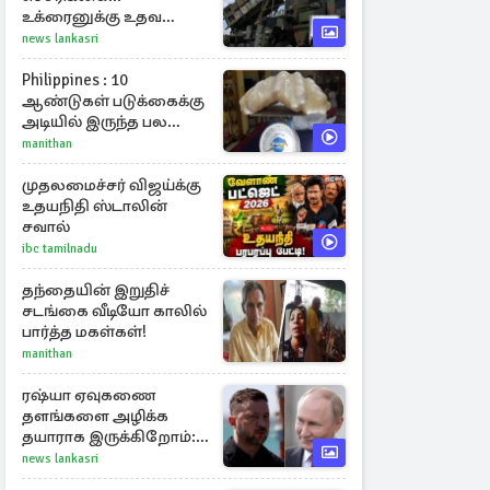
உக்ரைனுக்கு உதவ
தீவிரமாகக் களமிறங்கிய
news lankasri
நேட்டோ
Philippines : 10
ஆண்டுகள் படுக்கைக்கு
அடியில் இருந்த பல
கோடி மதிப்புள்ள அரிய
manithan
முத்து!
முதலமைச்சர் விஜய்க்கு
உதயநிதி ஸ்டாலின்
சவால்
ibc tamilnadu
தந்தையின் இறுதிச்
சடங்கை வீடியோ காலில்
பார்த்த மகள்கள்!
manithan
ரஷ்யா ஏவுகணை
தளங்களை அழிக்க
தயாராக இருக்கிறோம்:
எச்சரிக்கை விடுத்த
news lankasri
ஜெலென்ஸ்கி