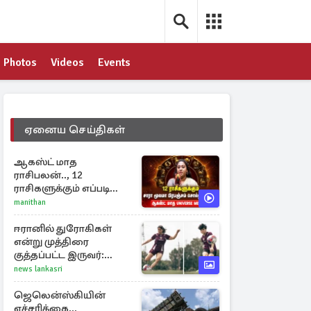
Photos
Videos
Events
ஏனைய செய்திகள்
ஆகஸ்ட் மாத
ராசிபலன்.., 12
ராசிகளுக்கும் எப்படி
இருக்கும்?
manithan
ஈரானில் துரோகிகள்
என்று முத்திரை
குத்தப்பட்ட இருவர்:
குடியுரிமை அளித்த நாடு
news lankasri
ஜெலென்ஸ்கியின்
எச்சரிக்கை...