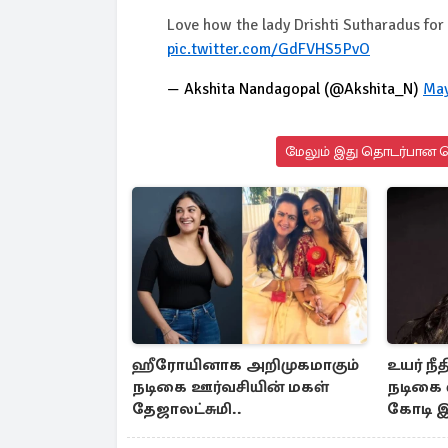
Love how the lady Drishti Sutharadus for 
pic.twitter.com/GdFVHS5PvO
— Akshita Nandagopal (@Akshita_N)
May
மேலும் இது தொடர்பான செ
ஹீரோயினாக அறிமுகமாகும்
உயர் நீ
நடிகை ஊர்வசியின் மகள்
நடிகை ஸ
தேஜாலட்சுமி..
கோடி இழ