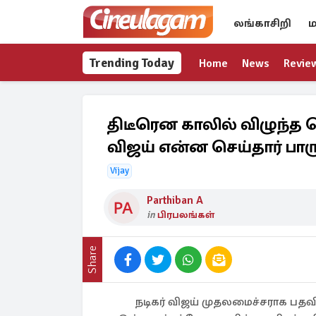
லங்காசிறி
ம
Trending Today
Home
News
Revie
திடீரென காலில் விழுந்த 
விஜய் என்ன செய்தார் பார
Vijay
Parthiban A
in
பிரபலங்கள்
Share
நடிகர் விஜய் முதலமைச்சராக பதவ