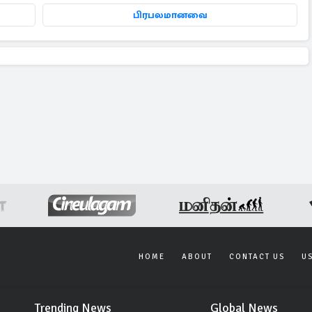
பிரபலமானவை
HOME
ABOUT
CONTACT US
U
Trending News
Global News