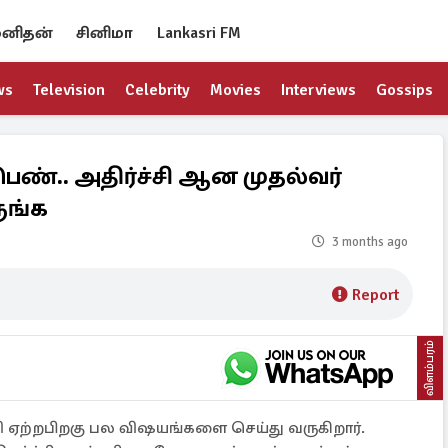
னிதன்
சினிமா
Lankasri FM
ws
Television
Celebrity
Movies
Interviews
Gossips
பெண்.. அதிர்ச்சி ஆன முதல்வர்
ுங்க
3 months ago
Report
விளம்பரம்
ி ஏற்றபிறகு பல விஷயங்களை செய்து வருகிறார்.