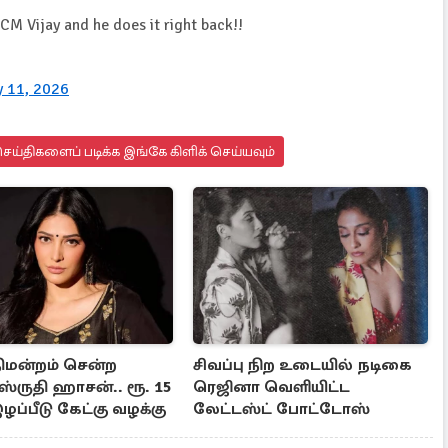
CM Vijay and he does it right back!!
 11, 2026
ய்திகளைப் படிக்க இங்கே கிளிக் செய்யவும்
திமன்றம் சென்ற
சிவப்பு நிற உடையில் நடிகை
்ருதி ஹாசன்.. ரூ. 15
ரெஜினா வெளியிட்ட
ப்பீடு கேட்கு வழக்கு
லேட்டஸ்ட் போட்டோஸ்