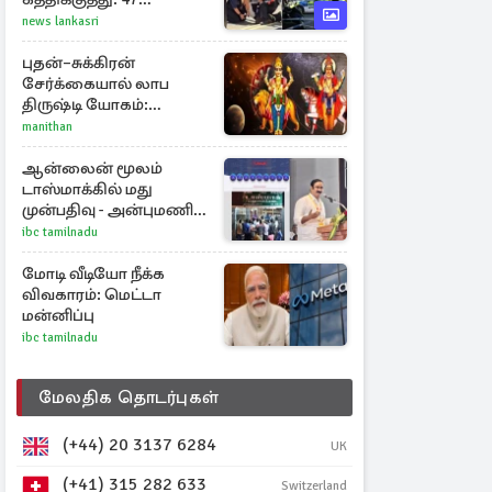
வயதுடைய பெண்
news lankasri
ஒருவர் கைது
புதன்–சுக்கிரன்
சேர்க்கையால் லாப
திருஷ்டி யோகம்:
அதிர்ஷ்டம் பெறும் டாப் 3
manithan
ராசிகள்!
ஆன்லைன் மூலம்
டாஸ்மாக்கில் மது
முன்பதிவு - அன்புமணி
ராமதாஸ் எதிர்ப்பு
ibc tamilnadu
மோடி வீடியோ நீக்க
விவகாரம்: மெட்டா
மன்னிப்பு
ibc tamilnadu
மேலதிக தொடர்புகள்
(+44) 20 3137 6284
UK
(+41) 315 282 633
Switzerland