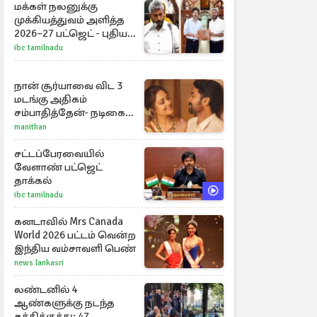
மக்கள் நலனுக்கு
முக்கியத்துவம் அளித்த
2026–27 பட்ஜெட் - புதிய
நலத்திட்டங்கள்
ibc tamilnadu
என்னென்ன?
நான் சூர்யாவை விட 3
மடங்கு அதிகம்
சம்பாதித்தேன்- நடிகை
ஜோதிகா
manithan
சட்டப்பேரவையில்
வேளாண் பட்ஜெட்
தாக்கல்
ibc tamilnadu
கனடாவில் Mrs Canada
World 2026 பட்டம் வென்ற
இந்திய வம்சாவளி பெண்
news lankasri
லண்டனில் 4
ஆண்களுக்கு நடந்த
கத்திக்குத்து: 47