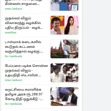
கின்னஸ் சாதனை
படைத்த 97 வயது
news lankasri
மூதாட்டி
முதல்வர் விஜய்
விவாகரத்து வழக்கில்
புதிய திருப்பம் - வழக்கை
வாபஸ் பெற்ற சங்கீதா!
manithan
டாஸ்மாக் கடைகளில்
கூடுதல் கட்டணம்
வசூலித்தால் வழக்கு:
சென்னை
ibc tamilnadu
உயர்நீதிமன்றம் உத்தரவு
பேப்பரை படிக்க சொன்ன
முதல்வர் விஜய் -
உதயநிதி ஸ்டாலின்
கொடுத்த பதிலடி
news lankasri
வறட்சியை சமாளிக்க
தமிழக அரசு ரூ.288.97
கோடி நிதி ஒதுக்கீடு -
வெளியான அரசாணை
ibc tamilnadu