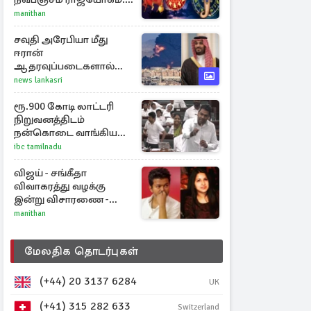
அதிர்ஷ்டம் பெறும் 3
manithan
ராசிகள்!
சவுதி அரேபியா மீது
ஈரான்
ஆதரவுப்படைகளால்
இருமுனைத் தாக்குதல்:
news lankasri
நெருக்கடியில் மத்திய
கிழக்கு
ரூ.900 கோடி லாட்டரி
நிறுவனத்திடம்
நன்கொடை வாங்கியது
ஏன்? உதயநிதி - ஆதவ்
ibc tamilnadu
விவாதம்
விஜய் - சங்கீதா
விவாகரத்து வழக்கு
இன்று விசாரணை -
காணொளி மூலம்
manithan
ஆஜராக வாய்ப்பு
மேலதிக தொடர்புகள்
(+44) 20 3137 6284
UK
(+41) 315 282 633
Switzerland