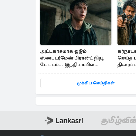
அட்டகாசமாக ஓடும்
கர்நாட
ஸ்பைடர்மேன் பிரான்ட் நியூ
செய்த ட
டே படம்... இந்தியாவில்
திரைப்
எவ்வளவு வசூல்?
முக்கிய செய்திகள்