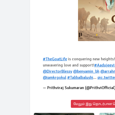
#TheGoatLife
is conquering new heights!
unwavering love and support!
#Aadujeevi
@DirectorBlessy
@benyamin_bh
@arrah
@iamkrgokul
#Talibalbalushi
…
pic.twitt
— Prithviraj Sukumaran (@PrithviOfficial
மேலும் இது தொடர்பான செ