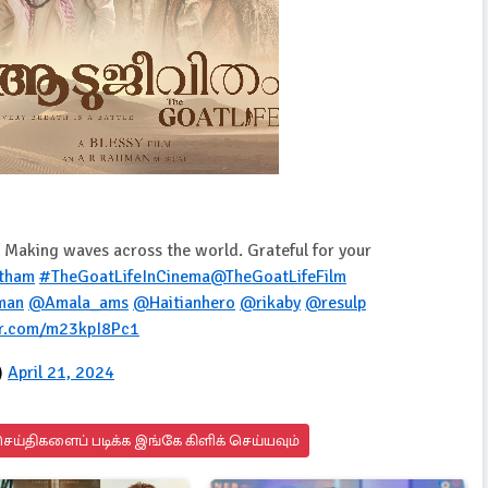
 Making waves across the world. Grateful for your
tham
#TheGoatLifeInCinema
@TheGoatLifeFilm
man
@Amala_ams
@Haitianhero
@rikaby
@resulp
er.com/m23kpI8Pc1
)
April 21, 2024
ய்திகளைப் படிக்க இங்கே கிளிக் செய்யவும்