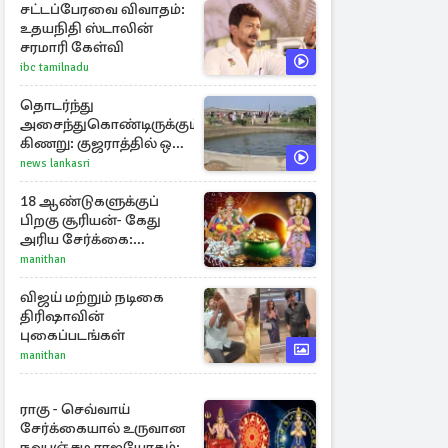
சட்டப்பேரவை விவாதம்:
உதயநிதி ஸ்டாலின்
சரமாரி கேள்வி
ibc tamilnadu
தொடர்ந்து
அசைந்துகொண்டிருக்கும்
கிணறு: குஜராத்தில் ஒரு
சுவாரஸ்ய நிகழ்வு
news lankasri
18 ஆண்டுகளுக்குப்
பிறகு சூரியன்- கேது
அரிய சேர்க்கை:
அதிர்ஷ்டம் பெறும் 3
manithan
ராசிகள்!
விஜய் மற்றும் நடிகை
திரிஷாவின்
புகைப்படங்கள்
manithan
ராகு - செவ்வாய்
சேர்க்கையால் உருவான
நவபஞ்சம ராஜயோகம்: