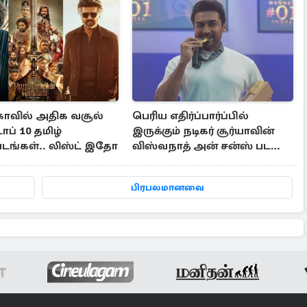
காவில் அதிக வசூல்
பெரிய எதிர்ப்பார்ப்பில்
ாப் 10 தமிழ்
இருக்கும் நடிகர் சூர்யாவின்
படங்கள்.. லிஸ்ட் இதோ
விஸ்வநாத் அன் சன்ஸ் பட
டிரைலர்
பிரபலமானவை