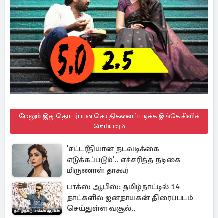
மேலும் இது தொடர்பான செய்திகளைப் படிக்க இங்கே கிளிக்
செய்யவும்
'சட்டரீதியான நடவடிக்கை
எடுக்கப்படும்'.. எச்சரித்த நடிகை
மிருணாள் தாகூர்
பாக்ஸ் ஆபிஸ்: தமிழ்நாட்டில் 14
நாட்களில் ஜனநாயகன் திரைப்படம்
செய்துள்ள வசூல்..