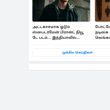
அட்டகாசமாக ஓடும்
போட்டோ
ஸ்பைடர்மேன் பிரான்ட் நியூ
நடிகை 
டே படம்... இந்தியாவில்
வெங்கட
எவ்வளவு வசூல்?
க்ளிக்ஸ்
முக்கிய செய்திகள்