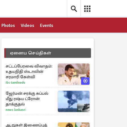
Photos
Videos
Events
ஏனைய செய்திகள்
சட்டப்பேரவை விவாதம்:
உதயநிதி ஸ்டாலின்
சரமாரி கேள்வி
ibc tamilnadu
ஜேர்மன் சரக்கு கப்பல்
மீது ரஷ்ய ட்ரோன்
தாக்குதல்
news lankasri
ஆறுகள் இணைப்புத்