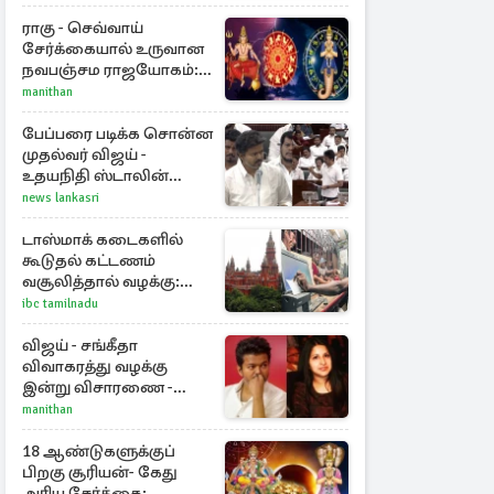
மூதாட்டி
ராகு - செவ்வாய்
சேர்க்கையால் உருவான
நவபஞ்சம ராஜயோகம்:
அதிர்ஷ்டம் பெறும் 3
manithan
ராசிகள்!
பேப்பரை படிக்க சொன்ன
முதல்வர் விஜய் -
உதயநிதி ஸ்டாலின்
கொடுத்த பதிலடி
news lankasri
டாஸ்மாக் கடைகளில்
கூடுதல் கட்டணம்
வசூலித்தால் வழக்கு:
சென்னை
ibc tamilnadu
உயர்நீதிமன்றம் உத்தரவு
விஜய் - சங்கீதா
விவாகரத்து வழக்கு
இன்று விசாரணை -
காணொளி மூலம்
manithan
ஆஜராக வாய்ப்பு
18 ஆண்டுகளுக்குப்
பிறகு சூரியன்- கேது
அரிய சேர்க்கை: