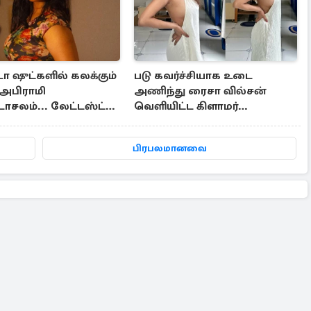
 ஷுட்களில் கலக்கும்
படு கவர்ச்சியாக உடை
அபிராமி
அணிந்து ரைசா வில்சன்
ாசலம்... லேட்டஸ்ட்
வெளியிட்ட கிளாமர்
புகைப்படங்கள்
பிரபலமானவை