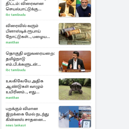
திட்டம்: விரைவான
செயல்பாட்டுக்கு
பிரதமருக்கு
ibc tamilnadu
முதலமைச்சர் கடிதம்
விரைவில் வரும்
பிளாஸ்டிக் ரூபாய்
நோட்டுகள்.., பழைய
காகித நோட்டுகள்
manithan
செல்லுமா?
தொகுதி மறுவரையறை:
தமிழ்நாடு
எம்.பி.க்களுடன்
முதலமைச்சர் விஜய்
ibc tamilnadu
ஆலோசனை
உலகிலேயே அதிக
ஆண்டுகள் வாழும்
உயிரினம்.., எது
தெரியுமா?
manithan
பறக்கும் விமான
இறக்கை மேல் நடந்து
கின்னஸ் சாதனை
படைத்த 97 வயது
news lankasri