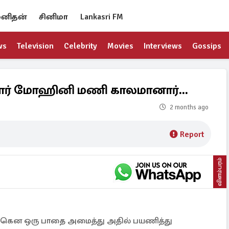
னிதன்
சினிமா
Lankasri FM
ws
Television
Celebrity
Movies
Interviews
Gossips
ாயார் மோஹினி மணி காலமானார்...
2 months ago
Report
விளம்பரம்
னக்கென ஒரு பாதை அமைத்து அதில் பயணித்து