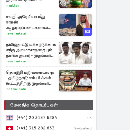
அதிர்ஷ்டம் பெறும் 3
manithan
ராசிகள்!
சவுதி அரேபியா மீது
ஈரான்
ஆதரவுப்படைகளால்
இருமுனைத் தாக்குதல்:
news lankasri
நெருக்கடியில் மத்திய
கிழக்கு
தமிழ்நாட்டு மக்களுக்காக
எந்த அவமானத்தையும்
தாங்க தயார் - முதல்வர்
விஜய்
news lankasri
தொகுதி மறுவரையறை
- தமிழ்நாடு எம்.பி.க்கள்
கூட்டத்திற்கு முதல்வர்
விஜய் அழைப்பு
ibc tamilnadu
மேலதிக தொடர்புகள்
(+44) 20 3137 6284
UK
(+41) 315 282 633
Switzerland