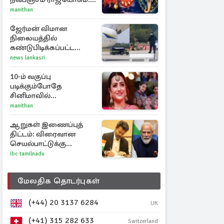
அதிர்ஷ்டம் பெறும் 3
manithan
ராசிகள்!
ஜேர்மன் விமான
நிலையத்தில்
கண்டுபிடிக்கப்பட்ட
ட்ரோன் சாதாரண
news lankasri
ட்ரோன் அல்ல:
அதிர்ச்சித் தகவல்
10-ம் வகுப்பு
படிக்கும்போதே
சினிமாவில்
அறிமுகமான த்ரிஷா!
manithan
உண்மையை பகிர்ந்த
இயக்குநர் பிரவீன் காந்தி
ஆறுகள் இணைப்புத்
திட்டம்: விரைவான
செயல்பாட்டுக்கு
பிரதமருக்கு
ibc tamilnadu
முதலமைச்சர் கடிதம்
மேலதிக தொடர்புகள்
(+44) 20 3137 6284
UK
(+41) 315 282 633
Switzerland