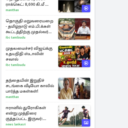
ராக்கெட்: 8,690 கி.மீ வேக
மோதலால் உருவான
manithan
புதிய பள்ளம்!
தொகுதி மறுவரையறை
- தமிழ்நாடு எம்.பி.க்கள்
கூட்டத்திற்கு முதல்வர்
விஜய் அழைப்பு
ibc tamilnadu
முதலமைச்சர் விஜய்க்கு
உதயநிதி ஸ்டாலின்
சவால்
ibc tamilnadu
தந்தையின் இறுதிச்
சடங்கை வீடியோ காலில்
பார்த்த மகள்கள்!
manithan
ஈரானில் துரோகிகள்
என்று முத்திரை
குத்தப்பட்ட இருவர்:
குடியுரிமை அளித்த நாடு
news lankasri