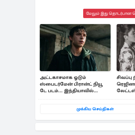
மேலும் இது தொடர்பான செ
அட்டகாசமாக ஓடும்
சிவப்பு
ஸ்பைடர்மேன் பிரான்ட் நியூ
ரெஜினா
டே படம்... இந்தியாவில்
லேட்டஸ
எவ்வளவு வசூல்?
முக்கிய செய்திகள்