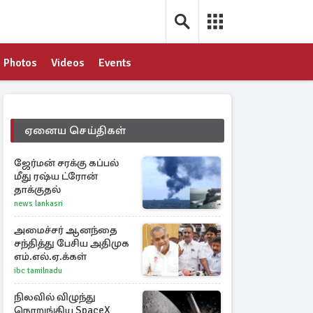
Photos
Videos
Events
ஏனைய செய்திகள்
ஜேர்மன் சரக்கு கப்பல்
மீது ரஷ்ய ட்ரோன்
தாக்குதல்
news lankasri
அமைச்சர் ஆனந்தை
சந்தித்து பேசிய அதிமுக
எம்.எல்.ஏ.க்கள்
ibc tamilnadu
நிலவில் விழுந்து
நொறுங்கிய SpaceX