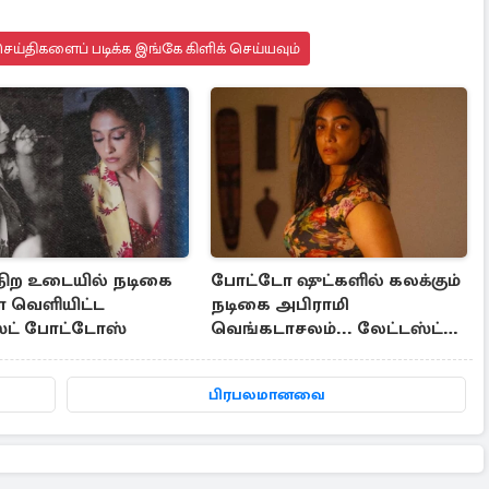
ய்திகளைப் படிக்க இங்கே கிளிக் செய்யவும்
 நிற உடையில் நடிகை
போட்டோ ஷுட்களில் கலக்கும்
 வெளியிட்ட
நடிகை அபிராமி
்ட் போட்டோஸ்
வெங்கடாசலம்... லேட்டஸ்ட்
க்ளிக்ஸ்
பிரபலமானவை