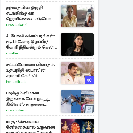
தந்தையின் இறுதி
சடங்கிற்கு வர
நேரமில்லை - வீடியோ
காலில் பார்த்த மகள்கள்
news lankasri
AI போலி விளம்பரங்கள்:
ரூ.15 கோடி இழப்பீடு
கோரி நீதிமன்றம் சென்ற
நடிகை ஸ்ருதி ஹாசன்!
manithan
சட்டப்பேரவை விவாதம்:
உதயநிதி ஸ்டாலின்
சரமாரி கேள்வி
ibc tamilnadu
பறக்கும் விமான
இறக்கை மேல் நடந்து
கின்னஸ் சாதனை
படைத்த 97 வயது
news lankasri
மூதாட்டி
ராகு - செவ்வாய்
சேர்க்கையால் உருவான
நவபஞ்சம ராஜயோகம்: