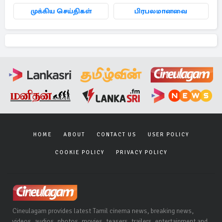
முக்கிய செய்திகள்
பிரபலமானவை
HOME
ABOUT
CONTACT US
USER POLICY
COOKIE POLICY
PRIVACY POLICY
Cineulagam provides latest Tamil cinema news, breaking news,
videos, audios, photos, movies, teasers, trailers, entertainment and