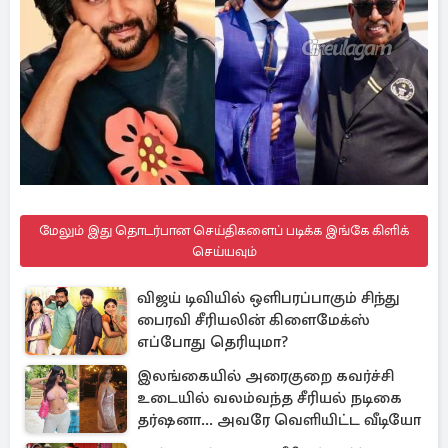
மேலும் இது தொடர்பான செய்திகளைப் படிக்க இங்கே கிளிக்
செய்யவும்
விஜய் டிவியில் ஒளிபரப்பாகும் சிந்து
பைரவி சீரியலின் கிளைமேக்ஸ்
எப்போது தெரியுமா?
இலங்கையில் அரைகுறை கவர்ச்சி
உடையில் வலம்வந்த சீரியல் நடிகை
தர்ஷனா... அவரே வெளியிட்ட வீடியோ