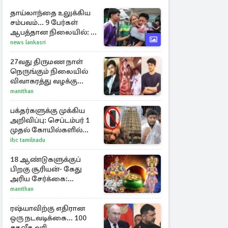
தாய்லாந்தை உலுக்கிய
சம்பவம்... 9 பேர்கள்
ஆபத்தான நிலையில்: 8
பேர் பலி
news lankasri
27வது திருமண நாள்
நெருங்கும் நிலையில்
விவாகரத்து வழக்கு
வாபஸ்! விஜய்யுடன்
manithan
மீண்டும் இணைவாரா?
பக்தர்களுக்கு முக்கிய
அறிவிப்பு: செப்டம்பர் 1
முதல் கோயில்களில்
மொபைலுக்கு தடை!
ibc tamilnadu
18 ஆண்டுகளுக்குப்
பிறகு சூரியன்- கேது
அரிய சேர்க்கை:
அதிர்ஷ்டம் பெறும் 3
manithan
ராசிகள்!
ரஷ்யாவிற்கு எதிரான
ஒரு நடவடிக்கை... 100
சதவீத வரி