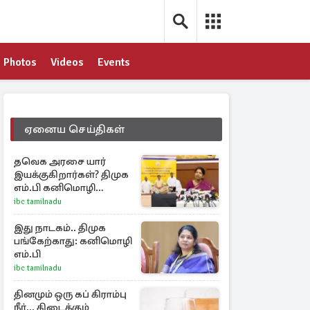
Photos
Videos
Events
ஏனைய செய்திகள்
தவெக அரசை யார்
இயக்குகிறார்கள்? திமுக
எம்.பி கனிமொழி
கேள்வி
ibc tamilnadu
இது நாடகம்.. திமுக
பங்கேற்காது: கனிமொழி
எம்.பி
ibc tamilnadu
தினமும் ஒரு கப் கிராம்பு
நீர்.., கிடைக்கும்