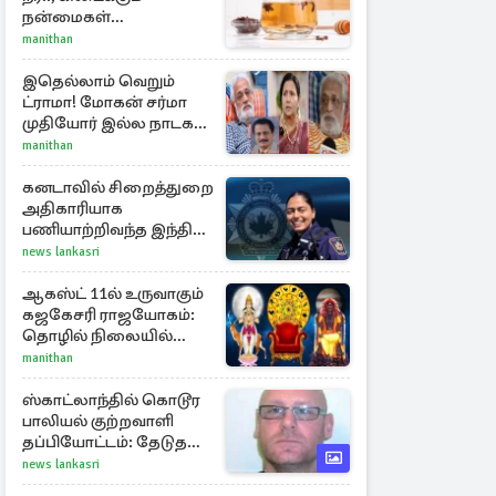
நன்மைகள்
என்னென்ன?
manithan
இதெல்லாம் வெறும்
ட்ராமா! மோகன் சர்மா
முதியோர் இல்ல நாடகம்
குறித்து குட்டி பத்மினி
manithan
பரபரப்பு பேட்டி
கனடாவில் சிறைத்துறை
அதிகாரியாக
பணியாற்றிவந்த இந்திய
இளம்பெண்: விபத்தில்
news lankasri
பலி
ஆகஸ்ட் 11ல் உருவாகும்
கஜகேசரி ராஜயோகம்:
தொழில் நிலையில்
அதிர்ஷ்டம் பெறும் 3
manithan
ராசிகள்!
ஸ்காட்லாந்தில் கொடூர
பாலியல் குற்றவாளி
தப்பியோட்டம்: தேடுதல்
வேட்டையில்
news lankasri
காவல்துறையினர்