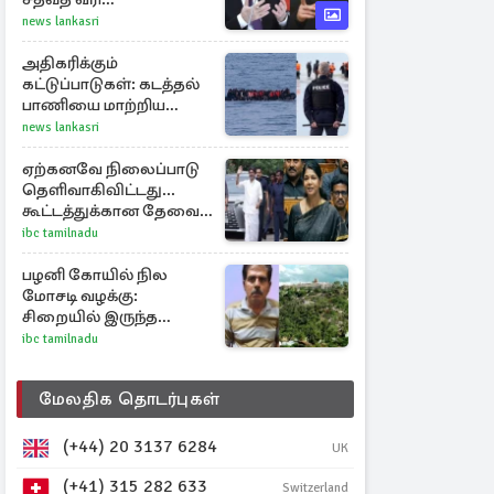
அச்சுறுத்தலில் சீனாவும்
news lankasri
இந்தியாவும்
அதிகரிக்கும்
கட்டுப்பாடுகள்: கடத்தல்
பாணியை மாற்றிய
ஆட்கடத்தல்காரர்கள்
news lankasri
ஏற்கனவே நிலைப்பாடு
தெளிவாகிவிட்டது...
கூட்டத்துக்கான தேவை
என்ன? - கனிமொழி
ibc tamilnadu
விமர்சனம்
பழனி கோயில் நில
மோசடி வழக்கு:
சிறையில் இருந்த
அன்வர்தீன் மரணம்
ibc tamilnadu
மேலதிக தொடர்புகள்
(+44) 20 3137 6284
UK
(+41) 315 282 633
Switzerland