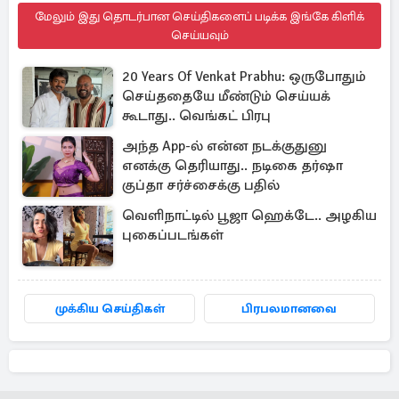
மேலும் இது தொடர்பான செய்திகளைப் படிக்க இங்கே கிளிக்
செய்யவும்
20 Years Of Venkat Prabhu: ஒருபோதும்
செய்ததையே மீண்டும் செய்யக்
கூடாது.. வெங்கட் பிரபு
அந்த App-ல் என்ன நடக்குதுனு
எனக்கு தெரியாது.. நடிகை தர்ஷா
குப்தா சர்ச்சைக்கு பதில்
வெளிநாட்டில் பூஜா ஹெக்டே.. அழகிய
புகைப்படங்கள்
முக்கிய செய்திகள்
பிரபலமானவை