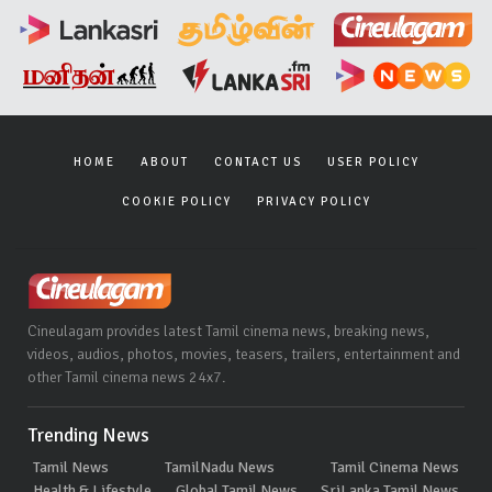
HOME
ABOUT
CONTACT US
USER POLICY
COOKIE POLICY
PRIVACY POLICY
Cineulagam provides latest Tamil cinema news, breaking news,
videos, audios, photos, movies, teasers, trailers, entertainment and
other Tamil cinema news 24x7.
Trending News
Tamil News
TamilNadu News
Tamil Cinema News
Health & Lifestyle
Global Tamil News
SriLanka Tamil News