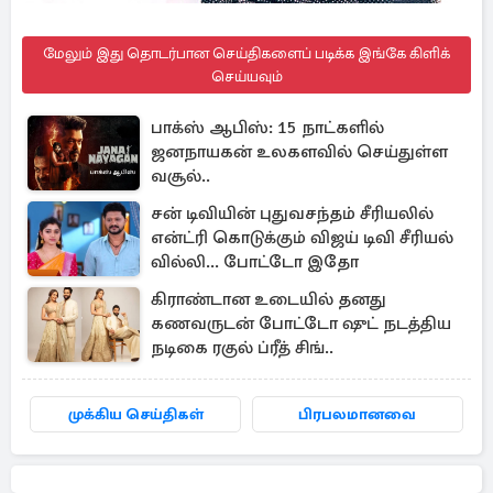
மேலும் இது தொடர்பான செய்திகளைப் படிக்க இங்கே கிளிக்
செய்யவும்
பாக்ஸ் ஆபிஸ்: 15 நாட்களில்
ஜனநாயகன் உலகளவில் செய்துள்ள
வசூல்..
சன் டிவியின் புதுவசந்தம் சீரியலில்
என்ட்ரி கொடுக்கும் விஜய் டிவி சீரியல்
வில்லி... போட்டோ இதோ
கிராண்டான உடையில் தனது
கணவருடன் போட்டோ ஷுட் நடத்திய
நடிகை ரகுல் ப்ரீத் சிங்..
முக்கிய செய்திகள்
பிரபலமானவை