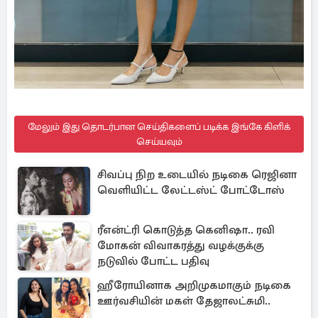
மேலும் இது தொடர்பான செய்திகளைப் படிக்க இங்கே கிளிக்
செய்யவும்
சிவப்பு நிற உடையில் நடிகை ரெஜினா
வெளியிட்ட லேட்டஸ்ட் போட்டோஸ்
ரீஎன்ட்ரி கொடுத்த கெனிஷா.. ரவி
மோகன் விவாகரத்து வழக்குக்கு
நடுவில் போட்ட பதிவு
ஹீரோயினாக அறிமுகமாகும் நடிகை
ஊர்வசியின் மகள் தேஜாலட்சுமி..