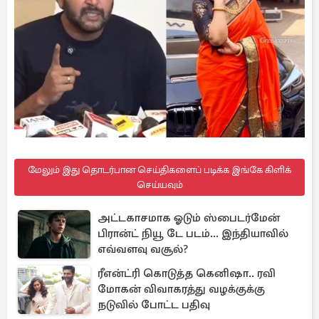
மேலும் இது தொடர்பான செய்திகளைப் படிக்க இங்கே கிளிக்
செய்யவும்
அட்டகாசமாக ஓடும் ஸ்பைடர்மேன்
பிரான்ட் நியூ டே படம்... இந்தியாவில்
எவ்வளவு வசூல்?
ரீஎன்ட்ரி கொடுத்த கெனிஷா.. ரவி
மோகன் விவாகரத்து வழக்குக்கு
நடுவில் போட்ட பதிவு