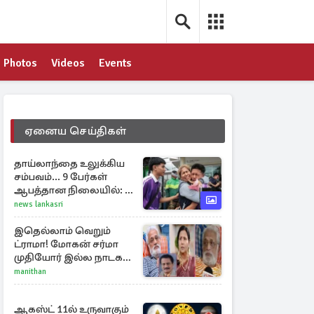
Photos
Videos
Events
ஏனைய செய்திகள்
தாய்லாந்தை உலுக்கிய
சம்பவம்... 9 பேர்கள்
ஆபத்தான நிலையில்: 8
பேர் பலி
news lankasri
இதெல்லாம் வெறும்
ட்ராமா! மோகன் சர்மா
முதியோர் இல்ல நாடகம்
குறித்து குட்டி பத்மினி
manithan
பரபரப்பு பேட்டி
ஆகஸ்ட் 11ல் உருவாகும்