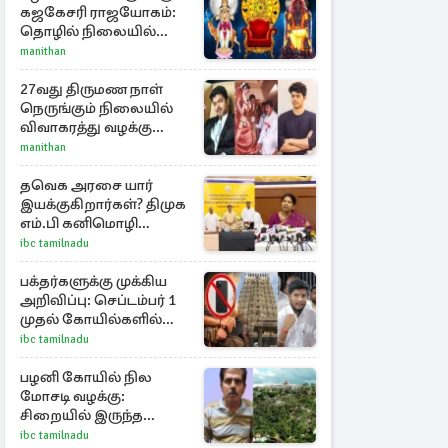
கஜகேசரி ராஜயோகம்:
தொழில் நிலையில்
அதிர்ஷ்டம் பெறும் 3
manithan
ராசிகள்!
27வது திருமண நாள்
நெருங்கும் நிலையில்
விவாகரத்து வழக்கு
வாபஸ்! விஜய்யுடன்
manithan
மீண்டும் இணைவாரா?
தவெக அரசை யார்
இயக்குகிறார்கள்? திமுக
எம்.பி கனிமொழி
கேள்வி
ibc tamilnadu
பக்தர்களுக்கு முக்கிய
அறிவிப்பு: செப்டம்பர் 1
முதல் கோயில்களில்
மொபைலுக்கு தடை!
ibc tamilnadu
பழனி கோயில் நில
மோசடி வழக்கு:
சிறையில் இருந்த
அன்வர்தீன் மரணம்
ibc tamilnadu