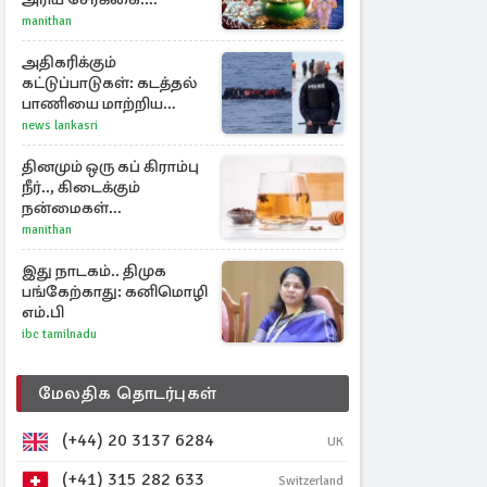
அதிர்ஷ்டம் பெறும் 3
manithan
ராசிகள்!
அதிகரிக்கும்
கட்டுப்பாடுகள்: கடத்தல்
பாணியை மாற்றிய
ஆட்கடத்தல்காரர்கள்
news lankasri
தினமும் ஒரு கப் கிராம்பு
நீர்.., கிடைக்கும்
நன்மைகள்
என்னென்ன?
manithan
இது நாடகம்.. திமுக
பங்கேற்காது: கனிமொழி
எம்.பி
ibc tamilnadu
மேலதிக தொடர்புகள்
(+44) 20 3137 6284
UK
(+41) 315 282 633
Switzerland