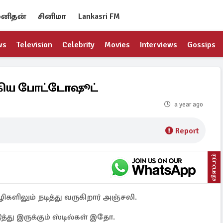
னிதன்
சினிமா
Lankasri FM
ws
Television
Celebrity
Movies
Interviews
Gossips
கிய போட்டோஷூட்
a year ago
Report
விளம்பரம்
களிலும் நடித்து வருகிறார் அஞ்சலி.
ு இருக்கும் ஸ்டில்கள் இதோ.