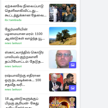
ஏற்கனவே நிலைப்பாடு
தெளிவாகிவிட்டது...
கூட்டத்துக்கான தேவை
என்ன? - கனிமொழி
ibc tamilnadu
விமர்சனம்
ஜேர்மனியின்
பழமையான மரம்: 1100
ஆண்டுகள் வாழ்ந்த யூ
மரம் கண்டுபிடிப்பு
news lankasri
ஸ்காட்லாந்தில் கொடூர
பாலியல் குற்றவாளி
தப்பியோட்டம்: தேடுதல்
வேட்டையில்
news lankasri
காவல்துறையினர்
ரஷ்யாவிற்கு எதிரான
ஒரு நடவடிக்கை... 100
சதவீத வரி
அச்சுறுத்தலில் சீனாவும்
news lankasri
இந்தியாவும்
18 ஆண்டுகளுக்குப்
பிறகு சூரியன்- கேது
அரிய சேர்க்கை: