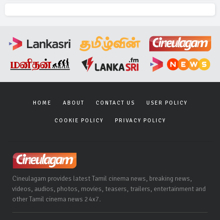
HOME
ABOUT
CONTACT US
USER POLICY
COOKIE POLICY
PRIVACY POLICY
Cineulagam provides latest Tamil cinema news, breaking news,
videos, audios, photos, movies, teasers, trailers, entertainment and
other Tamil cinema news 24x7.