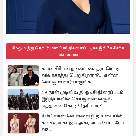
மேலும் இது தொடர்பான செய்திகளைப் படிக்க இங்கே கிளிக்
செய்யவும்
கயல் சீரியல் நடிகை சைத்ரா ரெட்டி
விவாகரத்து பெறுகிறாரா?... என்ன
செய்துள்ளார் பாருங்க
19 நாள் முடிவில் தி ஒடிசி திரைப்படம்
இந்தியாவில் செய்துள்ள வசூல்...
எத்தனை கோடி தெரியுமா?
சிம்பிளான வெள்ளை நிற உடையில்
கலக்கும் காஜல் அகர்வால் போட்டோ
ஷுட்