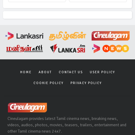
HOME
ABOUT
CONTACT US
USER POLICY
COOKIE POLICY
PRIVACY POLICY
Cineulagam provides latest Tamil cinema news, breaking news,
videos, audios, photos, movies, teasers, trailers, entertainment and
other Tamil cinema news 24x7.