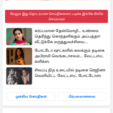
மேலும் இது தொடர்பான செய்திகளைப் படிக்க இங்கே கிளிக்
செய்யவும்
கர்ப்பமான தேன்மொழி... உண்மை
தெரிந்து கொந்தளிக்கும் அப்பத்தா!
வீட்டுக்கே மருத்துவச்சியை
வரவழைத்த அதிரடி
போட்டோ ஷுட்களில் கலக்கும் நடிகை
அபிராமி வெங்கடாசலம்... லேட்டஸ்ட்
க்ளிக்ஸ்
சிவப்பு நிற உடையில் நடிகை ரெஜினா
வெளியிட்ட லேட்டஸ்ட் போட்டோஸ்
முக்கிய செய்திகள்
பிரபலமானவை