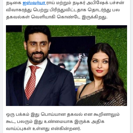
நடிகை
ஐஸ்வர்யா
ராய் மற்றும் நடிகர் அபிஷேக் பச்சன்
விவாகரத்து பெற்று பிரிந்துவிட்டதாக தொடர்ந்து பல
தகவல்கள் வெளியாகி கொண்டே இருக்கிறது.
ஒரு பக்கம் இது பொய்யான தகவல் என கூறினாலும்
கூட, பலரும் இது உண்மையாக இருக்க அதிக
வாய்ப்புகள் உள்ளது என்கின்றனர்.