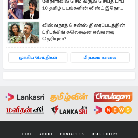
கேரளாவில் செம வசூல் செய்த டாப்
10 தமிழ் படங்களின் லிஸ்ட் இதோ...
விஸ்வநாத் & சன்ஸ் திரைப்படத்தின்
ப்ரீ புக்கிங் கலெக்ஷன் எவ்வளவு
தெரியுமா?
முக்கிய செய்திகள்
பிரபலமானவை
HOME
ABOUT
CONTACT US
USER POLICY