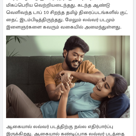
மிகப்பெரிய வெற்றியடைந்தது. கடந்த ஆண்டு
வெளிவந்த டாப் 10 சிறந்த தமிழ் திரைப்படங்களில் குட்
நைட் இடம்பிடித்திருந்தது. மேலும் லவ்வர் படமும்
இளைஞர்களை கவரும் வகையில் அமைந்துள்ளது.
ஆகையால் லவ்வர் படத்திற்கு நல்ல எதிர்பார்ப்பு
இருக்கிறது. ஆகையால் கண்டிப்பாக லவ்வர் படத்தை