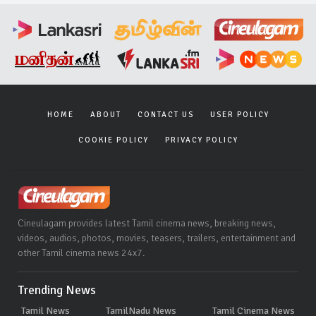
HOME
ABOUT
CONTACT US
USER POLICY
COOKIE POLICY
PRIVACY POLICY
Cineulagam provides latest Tamil cinema news, breaking news,
videos, audios, photos, movies, teasers, trailers, entertainment and
other Tamil cinema news 24x7.
Trending News
Tamil News
TamilNadu News
Tamil Cinema News