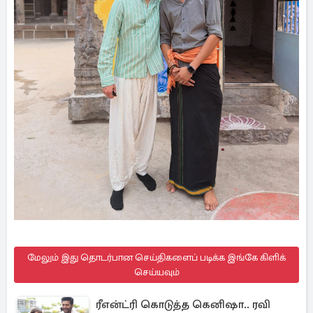
மேலும் இது தொடர்பான செய்திகளைப் படிக்க இங்கே கிளிக்
செய்யவும்
ரீஎன்ட்ரி கொடுத்த கெனிஷா.. ரவி