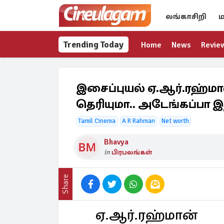
லங்காசிறி
ம
Trending Today
Home
News
Revie
இசைப்புயல் ஏ.ஆர்.ரஹ்மா
தெரியுமா.. அடேங்கப்பா
Tamil Cinema
A R Rahman
Net worth
Bhavya
in
பிரபலங்கள்
Share
ஏ.ஆர்.ரஹ்மான்