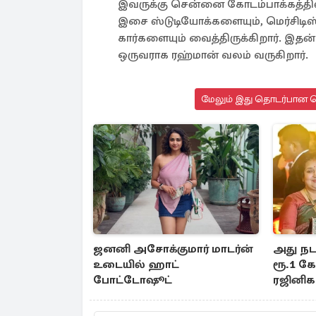
இவருக்கு சென்னை கோடம்பாக்கத்தி
இசை ஸ்டுடியோக்களையும், மெர்சிடிஸ
கார்களையும் வைத்திருக்கிறார். இ
ஒருவராக ரஹ்மான் வலம் வருகிறார்.
மேலும் இது தொடர்பான செ
ஜனனி அசோக்குமார் மாடர்ன்
அது நட
உடையில் ஹாட்
ரூ.1 கோ
போட்டோஷூட்
ரஜினிகா