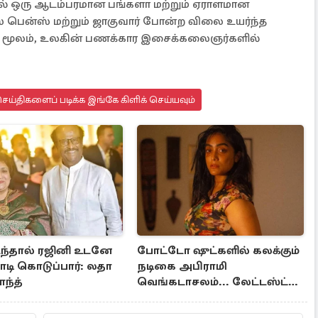
ல் ஒரு ஆடம்பரமான பங்களா மற்றும் ஏராளமான
் பென்ஸ் மற்றும் ஜாகுவார் போன்ற விலை உயர்ந்த
தன் மூலம், உலகின் பணக்கார இசைக்கலைஞர்களில்
ய்திகளைப் படிக்க இங்கே கிளிக் செய்யவும்
ந்தால் ரஜினி உடனே
போட்டோ ஷுட்களில் கலக்கும்
டி கொடுப்பார்: லதா
நடிகை அபிராமி
ந்த்
வெங்கடாசலம்... லேட்டஸ்ட்
க்ளிக்ஸ்