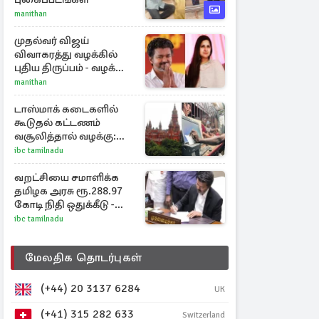
manithan
முதல்வர் விஜய்
விவாகரத்து வழக்கில்
புதிய திருப்பம் - வழக்கை
வாபஸ் பெற்ற சங்கீதா!
manithan
டாஸ்மாக் கடைகளில்
கூடுதல் கட்டணம்
வசூலித்தால் வழக்கு:
சென்னை
ibc tamilnadu
உயர்நீதிமன்றம் உத்தரவு
வறட்சியை சமாளிக்க
தமிழக அரசு ரூ.288.97
கோடி நிதி ஒதுக்கீடு -
வெளியான அரசாணை
ibc tamilnadu
மேலதிக தொடர்புகள்
(+44) 20 3137 6284
UK
(+41) 315 282 633
Switzerland