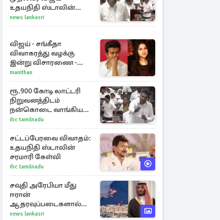
உதயநிதி ஸ்டாலின்
கொடுத்த பதிலடி
news lankasri
விஜய் - சங்கீதா
விவாகரத்து வழக்கு
இன்று விசாரணை -
காணொளி மூலம்
manithan
ஆஜராக வாய்ப்பு
ரூ.900 கோடி லாட்டரி
நிறுவனத்திடம்
நன்கொடை வாங்கியது
ஏன்? உதயநிதி - ஆதவ்
ibc tamilnadu
விவாதம்
சட்டப்பேரவை விவாதம்:
உதயநிதி ஸ்டாலின்
சரமாரி கேள்வி
ibc tamilnadu
சவுதி அரேபியா மீது
ஈரான்
ஆதரவுப்படைகளால்
இருமுனைத் தாக்குதல்:
news lankasri