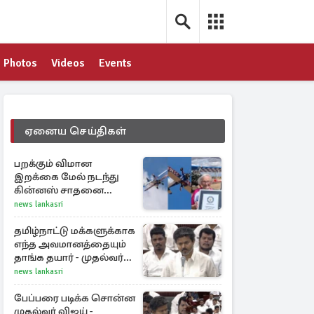
Photos
Videos
Events
ஏனைய செய்திகள்
பறக்கும் விமான
இறக்கை மேல் நடந்து
கின்னஸ் சாதனை
படைத்த 97 வயது
news lankasri
மூதாட்டி
தமிழ்நாட்டு மக்களுக்காக
எந்த அவமானத்தையும்
தாங்க தயார் - முதல்வர்
விஜய்
news lankasri
பேப்பரை படிக்க சொன்ன
முதல்வர் விஜய் -