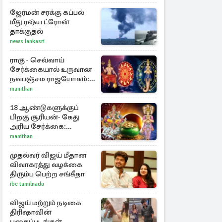
நெருக்கடியில் மத்திய
கிழக்கு
ஜேர்மன் சரக்கு கப்பல்
மீது ரஷ்ய ட்ரோன்
தாக்குதல்
news lankasri
ராகு - செவ்வாய்
சேர்க்கையால் உருவான
நவபஞ்சம ராஜயோகம்:
அதிர்ஷ்டம் பெறும் 3
manithan
ராசிகள்!
18 ஆண்டுகளுக்குப்
பிறகு சூரியன்- கேது
அரிய சேர்க்கை:
அதிர்ஷ்டம் பெறும் 3
manithan
ராசிகள்!
முதல்வர் விஜய் மீதான
விவாகரத்து வழக்கை
திரும்ப பெற்ற சங்கீதா
ibc tamilnadu
விஜய் மற்றும் நடிகை
திரிஷாவின்
புகைப்படங்கள்