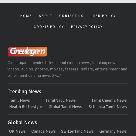
HOME
ABOUT
CONTACT US
USER POLICY
COOKIE POLICY
PRIVACY POLICY
Cineulagam provides latest Tamil cinema news, breaking news,
videos, audios, photos, movies, teasers, trailers, entertainment and
other Tamil cinema news 24x7.
Trending News
Tamil News
TamilNadu News
Tamil Cinema News
Health & Lifestyle
Global Tamil News
SriLanka Tamil News
Global News
UK News
Canada News
Switzerland News
Germany News