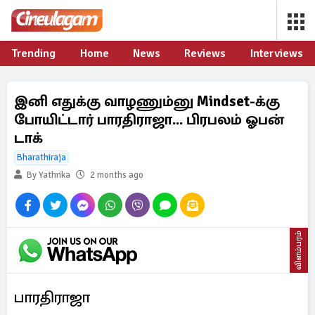
Trending
Home
News
Reviews
Interviews
இனி எதுக்கு வாழணும்னு Mindset-க்கு
போயிட்டார் பாரதிராஜா... பிரபலம் ஓபன்
டாக்
Bharathiraja
By Yathrika
2 months ago
விளம்பரம்
பாரதிராஜா