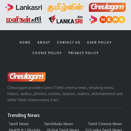
HOME
ABOUT
CONTACT US
USER POLICY
COOKIE POLICY
PRIVACY POLICY
Cineulagam provides latest Tamil cinema news, breaking news,
videos, audios, photos, movies, teasers, trailers, entertainment and
other Tamil cinema news 24x7.
Trending News
Tamil News
TamilNadu News
Tamil Cinema News
Health & Lifestyle
Global Tamil News
SriLanka Tamil News