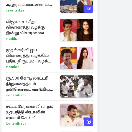
ஆதரவுப்படைகளால்
இருமுனைத் தாக்குதல்:
news lankasri
நெருக்கடியில் மத்திய
கிழக்கு
விஜய் - சங்கீதா
விவாகரத்து வழக்கு
இன்று விசாரணை -
காணொளி மூலம்
manithan
ஆஜராக வாய்ப்பு
முதல்வர் விஜய்
விவாகரத்து வழக்கில்
புதிய திருப்பம் - வழக்கை
வாபஸ் பெற்ற சங்கீதா!
manithan
ரூ.900 கோடி லாட்டரி
நிறுவனத்திடம்
நன்கொடை வாங்கியது
ஏன்? உதயநிதி - ஆதவ்
ibc tamilnadu
விவாதம்
சட்டப்பேரவை விவாதம்:
உதயநிதி ஸ்டாலின்
சரமாரி கேள்வி
ibc tamilnadu