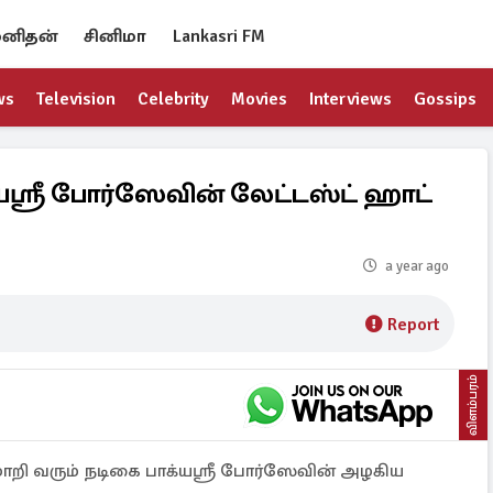
னிதன்
சினிமா
Lankasri FM
ws
Television
Celebrity
Movies
Interviews
Gossips
ஸ்ரீ போர்ஸேவின் லேட்டஸ்ட் ஹாட்
a year ago
Report
விளம்பரம்
மாறி வரும் நடிகை பாக்யஸ்ரீ போர்ஸேவின் அழகிய