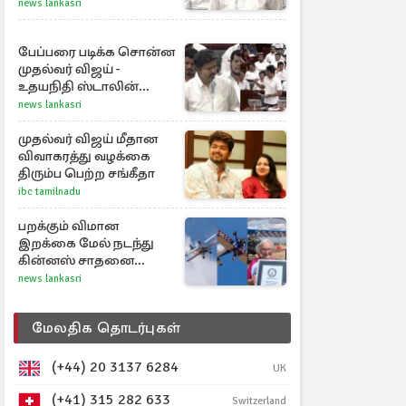
விஜய்
news lankasri
பேப்பரை படிக்க சொன்ன
முதல்வர் விஜய் -
உதயநிதி ஸ்டாலின்
கொடுத்த பதிலடி
news lankasri
முதல்வர் விஜய் மீதான
விவாகரத்து வழக்கை
திரும்ப பெற்ற சங்கீதா
ibc tamilnadu
பறக்கும் விமான
இறக்கை மேல் நடந்து
கின்னஸ் சாதனை
படைத்த 97 வயது
news lankasri
மூதாட்டி
மேலதிக தொடர்புகள்
(+44) 20 3137 6284
UK
(+41) 315 282 633
Switzerland