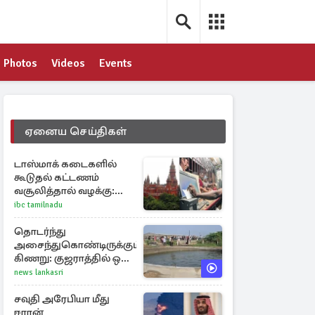
Photos
Videos
Events
ஏனைய செய்திகள்
டாஸ்மாக் கடைகளில்
கூடுதல் கட்டணம்
வசூலித்தால் வழக்கு:
சென்னை
ibc tamilnadu
உயர்நீதிமன்றம் உத்தரவு
தொடர்ந்து
அசைந்துகொண்டிருக்கும்
கிணறு: குஜராத்தில் ஒரு
சுவாரஸ்ய நிகழ்வு
news lankasri
சவுதி அரேபியா மீது
ஈரான்