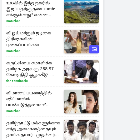
உலகில் இந்த நகரில்
இறப்பதற்கு தடையாம்:
எங்குள்ளது? என்ன
காரணம் தெரியுமா?
manithan
விஜய் மற்றும் நடிகை
திரிஷாவின்
புகைப்படங்கள்
manithan
வறட்சியை சமாளிக்க
தமிழக அரசு ரூ.288.97
கோடி நிதி ஒதுக்கீடு -
வெளியான அரசாணை
ibc tamilnadu
விமானப் பயணத்தில்
ஷீட் மாஸ்க்
பயன்படுத்தலாமா?
திரிஷாவின் வைரல்
manithan
செல்ஃபிக்கு மருத்துவர்
விளக்கம்
தமிழ்நாட்டு மக்களுக்காக
எந்த அவமானத்தையும்
தாங்க தயார் - முதல்வர்