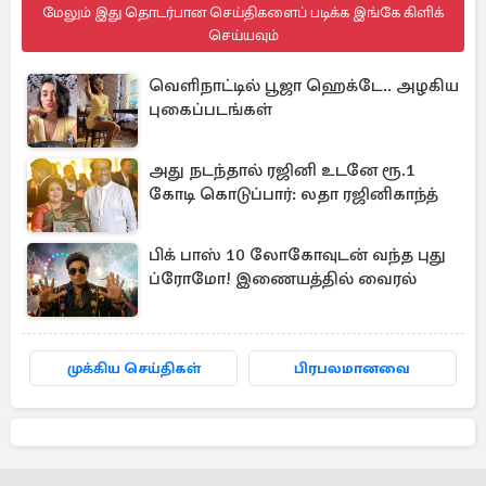
மேலும் இது தொடர்பான செய்திகளைப் படிக்க இங்கே கிளிக்
செய்யவும்
வெளிநாட்டில் பூஜா ஹெக்டே.. அழகிய
புகைப்படங்கள்
அது நடந்தால் ரஜினி உடனே ரூ.1
கோடி கொடுப்பார்: லதா ரஜினிகாந்த்
பிக் பாஸ் 10 லோகோவுடன் வந்த புது
ப்ரோமோ! இணையத்தில் வைரல்
முக்கிய செய்திகள்
பிரபலமானவை