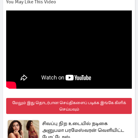
You May Like This Video
மேலும் இது தொடர்பான செய்திகளைப் படிக்க இங்கே கிளிக்
செய்யவும்
சிவப்பு நிற உடையில் நடிகை
அனுபமா பரமேஸ்வரன் வெளியிட்ட
போட்டோஸ்