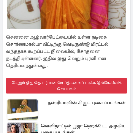
சென்னை ஆழ்வார்பேட்டையில் உள்ள நடிகை
சொர்ணமால்யா வீட்டிற்கு வெடிகுண்டு மிரட்டல்
வந்ததாக கூறப்பட்ட நிலையில், சோதனை
நடத்தியுள்ளனர். இதில் இது வெறும் புரளி என
தெரியவந்துள்ளது.
மேலும் இது தொடர்பான செய்திகளைப் படிக்க இங்கே கிளிக்
செய்யவும்
நஸ்ரியாவின் கியூட் புகைப்படங்கள்
வெளிநாட்டில் பூஜா ஹெக்டே.. அழகிய
புகைப்படங்கள்