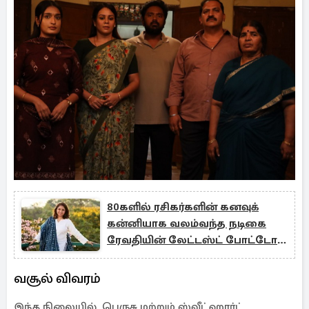
80களில் ரசிகர்களின் கனவுக்
கன்னியாக வலம்வந்த நடிகை
ரேவதியின் லேட்டஸ்ட் போட்டோ...
ரசிகர்களின் ஷாக்
வசூல் விவரம்
இந்த நிலையில், பெருசு மற்றும் ஸ்வீட்ஹார்ட்