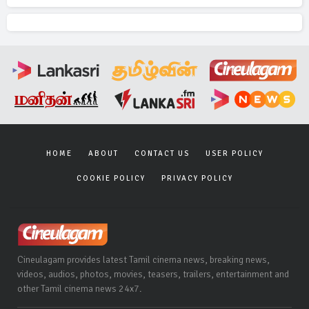
HOME
ABOUT
CONTACT US
USER POLICY
COOKIE POLICY
PRIVACY POLICY
Cineulagam provides latest Tamil cinema news, breaking news,
videos, audios, photos, movies, teasers, trailers, entertainment and
other Tamil cinema news 24x7.