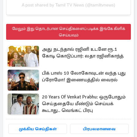
A post shared by Tamil TV News (@tamiltvnews)
மேலும் இது தொடர்பான செய்திகளைப் படிக்க இங்கே கிளிக்
செய்யவும்
அது நடந்தால் ரஜினி உடனே ரூ.1
கோடி கொடுப்பார்: லதா ரஜினிகாந்த்
பிக் பாஸ் 10 லோகோவுடன் வந்த புது
ப்ரோமோ! இணையத்தில் வைரல்
20 Years Of Venkat Prabhu: ஒருபோதும்
செய்ததையே மீண்டும் செய்யக்
கூடாது.. வெங்கட் பிரபு
முக்கிய செய்திகள்
பிரபலமானவை