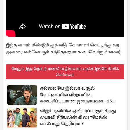
இந்த வாரம் மீண்டும் குக் வித் கோமாளி செட்டிற்கு வர
அவரை எல்லோரும் சந்தோஷமாக வரவேற்றுள்ளனர்.
மேலும் இது தொடர்பான செய்திகளைப் படிக்க இங்கே கிளிக்
செய்யவும்
எல்லையே இல்லா வசூல்
வேட்டையில் விஜய்யின்
கடைசிப்படமான ஜனநாயகன்.. 16
நாள் பாக்ஸ் ஆபிஸ்
விஜய் டிவியில் ஒளிபரப்பாகும் சிந்து
பைரவி சீரியலின் கிளைமேக்ஸ்
எப்போது தெரியுமா?