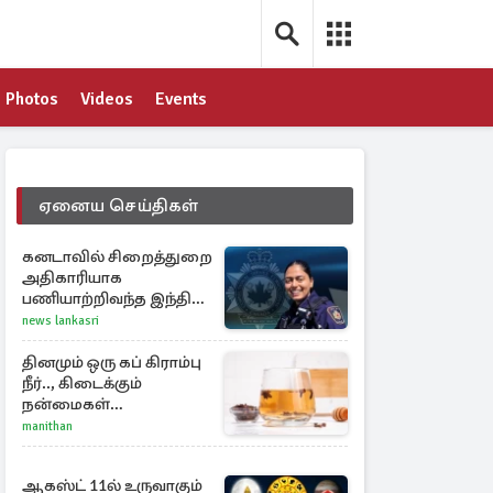
Photos
Videos
Events
ஏனைய செய்திகள்
கனடாவில் சிறைத்துறை
அதிகாரியாக
பணியாற்றிவந்த இந்திய
இளம்பெண்: விபத்தில்
news lankasri
பலி
தினமும் ஒரு கப் கிராம்பு
நீர்.., கிடைக்கும்
நன்மைகள்
என்னென்ன?
manithan
ஆகஸ்ட் 11ல் உருவாகும்