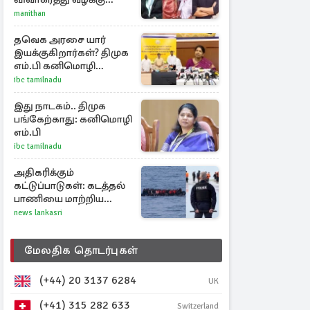
வாபஸ்! விஜய்யுடன்
manithan
மீண்டும் இணைவாரா?
தவெக அரசை யார்
இயக்குகிறார்கள்? திமுக
எம்.பி கனிமொழி
கேள்வி
ibc tamilnadu
இது நாடகம்.. திமுக
பங்கேற்காது: கனிமொழி
எம்.பி
ibc tamilnadu
அதிகரிக்கும்
கட்டுப்பாடுகள்: கடத்தல்
பாணியை மாற்றிய
ஆட்கடத்தல்காரர்கள்
news lankasri
மேலதிக தொடர்புகள்
(+44) 20 3137 6284
UK
(+41) 315 282 633
Switzerland