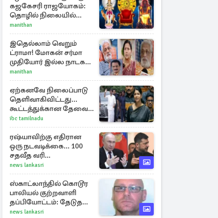
கஜகேசரி ராஜயோகம்:
தொழில் நிலையில்
அதிர்ஷ்டம் பெறும் 3
manithan
ராசிகள்!
இதெல்லாம் வெறும்
ட்ராமா! மோகன் சர்மா
முதியோர் இல்ல நாடகம்
குறித்து குட்டி பத்மினி
manithan
பரபரப்பு பேட்டி
ஏற்கனவே நிலைப்பாடு
தெளிவாகிவிட்டது...
கூட்டத்துக்கான தேவை
என்ன? - கனிமொழி
ibc tamilnadu
விமர்சனம்
ரஷ்யாவிற்கு எதிரான
ஒரு நடவடிக்கை... 100
சதவீத வரி
அச்சுறுத்தலில் சீனாவும்
news lankasri
இந்தியாவும்
ஸ்காட்லாந்தில் கொடூர
பாலியல் குற்றவாளி
தப்பியோட்டம்: தேடுதல்
வேட்டையில்
news lankasri