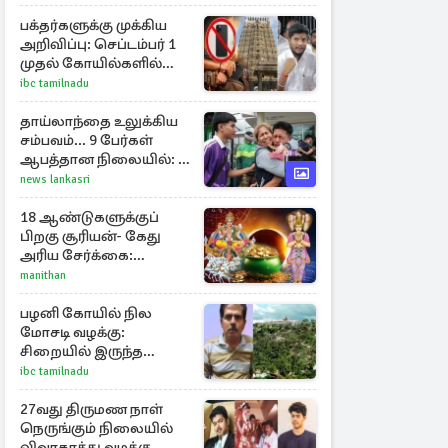
காவல்துறையினர்
பக்தர்களுக்கு முக்கிய
அறிவிப்பு: செப்டம்பர் 1
முதல் கோயில்களில்
மொபைலுக்கு தடை!
ibc tamilnadu
தாய்லாந்தை உலுக்கிய
சம்பவம்... 9 பேர்கள்
ஆபத்தான நிலையில்: 8
பேர் பலி
news lankasri
18 ஆண்டுகளுக்குப்
பிறகு சூரியன்- கேது
அரிய சேர்க்கை:
அதிர்ஷ்டம் பெறும் 3
manithan
ராசிகள்!
பழனி கோயில் நில
மோசடி வழக்கு:
சிறையில் இருந்த
அன்வர்தீன் மரணம்
ibc tamilnadu
27வது திருமண நாள்
நெருங்கும் நிலையில்
விவாகரத்து வழக்கு