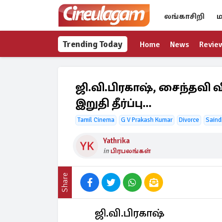
லங்காசிறி
ம
Trending Today
Home
News
Revie
ஜி.வி.பிரகாஷ், சைந்தவி வ
இறுதி தீர்ப்பு...
Tamil Cinema
G V Prakash Kumar
Divorce
Saind
Yathrika
in
பிரபலங்கள்
Share
ஜி.வி.பிரகாஷ்