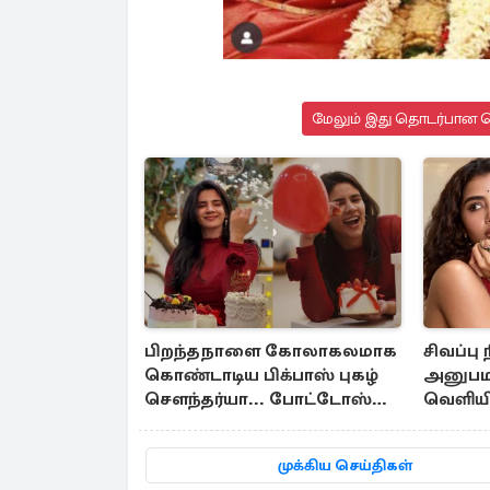
மேலும் இது தொடர்பான செ
பிறந்தநாளை கோலாகலமாக
சிவப்பு
கொண்டாடிய பிக்பாஸ் புகழ்
அனுபம
சௌந்தர்யா... போட்டோஸ்
வெளியி
இதோ
முக்கிய செய்திகள்