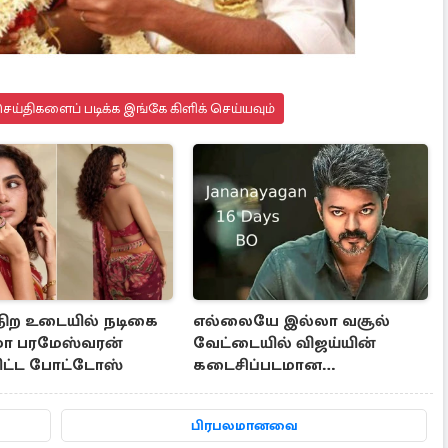
ய்திகளைப் படிக்க இங்கே கிளிக் செய்யவும்
 நிற உடையில் நடிகை
எல்லையே இல்லா வசூல்
ா பரமேஸ்வரன்
வேட்டையில் விஜய்யின்
ட்ட போட்டோஸ்
கடைசிப்படமான
ஜனநாயகன்.. 16 நாள் பாக்ஸ்
ஆபிஸ்
பிரபலமானவை