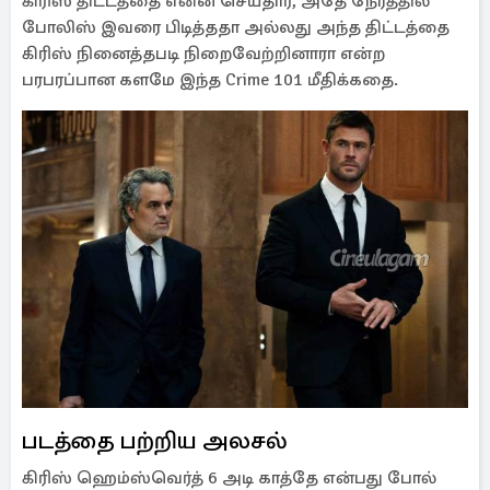
கிரிஸ் திட்டத்தை என்ன செய்தார், அதே நேரத்தில்
போலிஸ் இவரை பிடித்ததா அல்லது அந்த திட்டத்தை
கிரிஸ் நினைத்தபடி நிறைவேற்றினாரா என்ற
பரபரப்பான களமே இந்த Crime 101 மீதிக்கதை.
படத்தை பற்றிய அலசல்
கிரிஸ் ஹெம்ஸ்வெர்த் 6 அடி காத்தே என்பது போல்