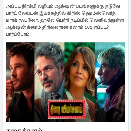
அப்படி நிரம்பி வழியும் ஆக்‌ஷன் படங்களுக்கு நடுவே
பார்ட் லேய்டன் இயக்கத்தில் கிரிஸ் ஹெம்ஸ்வெர்த்,
மார்க் ரஃபலோ, ஹலே பெர்ரி நடிப்பில் வெளிவந்துள்ள
ஆக்‌ஷன் க்ரைம் திரில்லரான க்ரைம் 101 எப்படி?
பார்ப்போம்.
கதைக்களம்