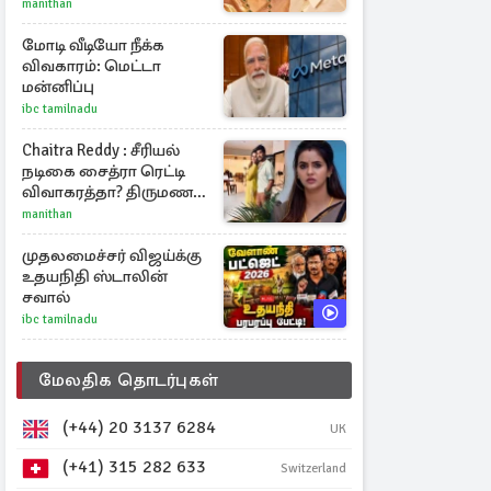
ஜோதிகா
manithan
மோடி வீடியோ நீக்க
விவகாரம்: மெட்டா
மன்னிப்பு
ibc tamilnadu
Chaitra Reddy : சீரியல்
நடிகை சைத்ரா ரெட்டி
விவாகரத்தா? திருமண
புகைப்படங்களை நீக்கம்
manithan
முதலமைச்சர் விஜய்க்கு
உதயநிதி ஸ்டாலின்
சவால்
ibc tamilnadu
மேலதிக தொடர்புகள்
(+44) 20 3137 6284
UK
(+41) 315 282 633
Switzerland