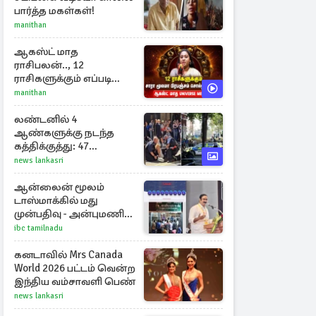
பார்த்த மகள்கள்!
manithan
ஆகஸ்ட் மாத
ராசிபலன்.., 12
ராசிகளுக்கும் எப்படி
இருக்கும்?
manithan
லண்டனில் 4
ஆண்களுக்கு நடந்த
கத்திக்குத்து: 47
வயதுடைய பெண்
news lankasri
ஒருவர் கைது
ஆன்லைன் மூலம்
டாஸ்மாக்கில் மது
முன்பதிவு - அன்புமணி
ராமதாஸ் எதிர்ப்பு
ibc tamilnadu
கனடாவில் Mrs Canada
World 2026 பட்டம் வென்ற
இந்திய வம்சாவளி பெண்
news lankasri