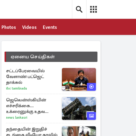
Photos
Videos
Events
ஏனைய செய்திகள்
சட்டப்பேரவையில்
வேளாண் பட்ஜெட்
தாக்கல்
ibc tamilnadu
ஜெலென்ஸ்கியின்
எச்சரிக்கை...
உக்ரைனுக்கு உதவ
தீவிரமாகக் களமிறங்கிய
news lankasri
நேட்டோ
தந்தையின் இறுதிச்
சடங்கை வீடியோ காலில்