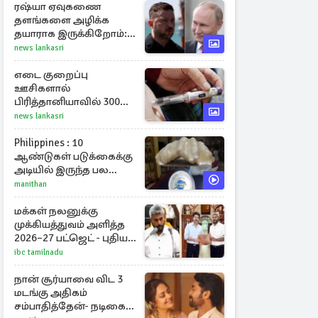
ரஷ்யா ஏவுகணை
தளங்களை அழிக்க
தயாராக இருக்கிறோம்:
எச்சரிக்கை விடுத்த
news lankasri
ஜெலென்ஸ்கி
எடை குறைப்பு
ஊசிகளால்
பிரித்தானியாவில் 300
சதவீதம் அதிகரித்த
news lankasri
இறப்பு எண்ணிக்கை
Philippines : 10
ஆண்டுகள் படுக்கைக்கு
அடியில் இருந்த பல
கோடி மதிப்புள்ள அரிய
manithan
முத்து!
மக்கள் நலனுக்கு
முக்கியத்துவம் அளித்த
2026–27 பட்ஜெட் - புதிய
நலத்திட்டங்கள்
ibc tamilnadu
என்னென்ன?
நான் சூர்யாவை விட 3
மடங்கு அதிகம்
சம்பாதித்தேன்- நடிகை