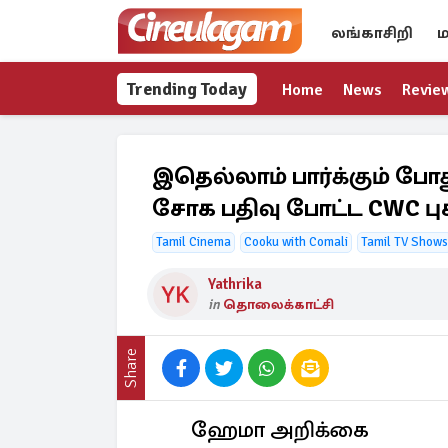
லங்காசிறி
ம
Trending Today
Home
News
Revie
இதெல்லாம் பார்க்கும் ப
சோக பதிவு போட்ட CWC ப
Tamil Cinema
Cooku with Comali
Tamil TV Shows
Yathrika
in
தொலைக்காட்சி
Share
ஹேமா அறிக்கை