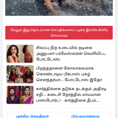
மேலும் இது தொடர்பான செய்திகளைப் படிக்க இங்கே கிளிக்
செய்யவும்
சிவப்பு நிற உடையில் நடிகை
அனுபமா பரமேஸ்வரன் வெளியிட்ட
போட்டோஸ்
பிறந்தநாளை கோலாகலமாக
கொண்டாடிய பிக்பாஸ் புகழ்
சௌந்தர்யா... போட்டோஸ் இதோ
கார்த்திக்கை தடுக்க நடக்கும் அதிரடி
சதி... கடைசி நேரத்தில் மாயமான
பாஸ்போர்ட்! - கார்த்திகை தீபம்
இன்றைய எபிசோட் அப்டேட்
முக்கிய செய்திகள்
பிரபலமானவை