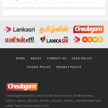
HOME
ABOUT
CONTACT US
USER POLICY
COOKIE POLICY
PRIVACY POLICY
Cineulagam provides latest Tamil cinema news, breaking news,
videos, audios, photos, movies, teasers, trailers, entertainment and
other Tamil cinema news 24x7.