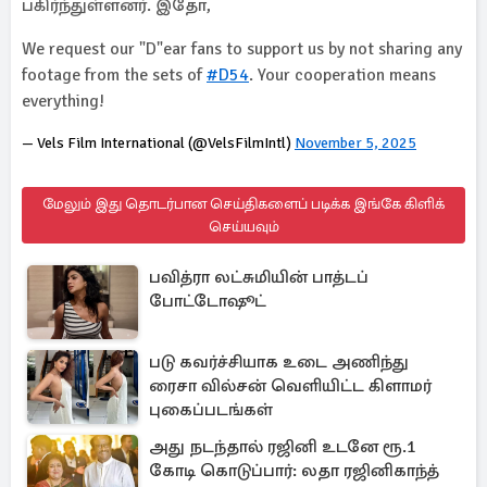
பகிர்ந்துள்ளனர். இதோ,
We request our "D"ear fans to support us by not sharing any
footage from the sets of
#D54
. Your cooperation means
everything!
— Vels Film International (@VelsFilmIntl)
November 5, 2025
மேலும் இது தொடர்பான செய்திகளைப் படிக்க இங்கே கிளிக்
செய்யவும்
பவித்ரா லட்சுமியின் பாத்டப்
போட்டோஷூட்
படு கவர்ச்சியாக உடை அணிந்து
ரைசா வில்சன் வெளியிட்ட கிளாமர்
புகைப்படங்கள்
அது நடந்தால் ரஜினி உடனே ரூ.1
கோடி கொடுப்பார்: லதா ரஜினிகாந்த்