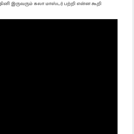
்ஷினி இருவரும் கலா மாஸ்டர் பற்றி என்ன கூறி