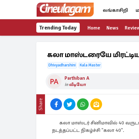
லங்காசிறி
ம
Trending Today
Home
News
Revie
கலா மாஸ்டரையே மிரட்டிய
Dhivyadharshini
Kala Master
Parthiban A
in
வீடியோ
Share
கலா மாஸ்டர் சினிமாவில் 40 வ
நடத்தப்பட்ட நிகழ்ச்சி "கலா 40".