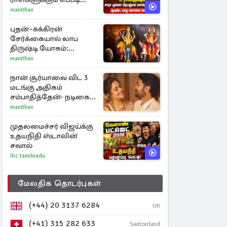
இருக்கும்?
manithan
புதன்–சுக்கிரன்
சேர்க்கையால் லாப
திருஷ்டி யோகம்:
அதிர்ஷ்டம் பெறும் டாப் 3
manithan
ராசிகள்!
நான் சூர்யாவை விட 3
மடங்கு அதிகம்
சம்பாதித்தேன்- நடிகை
ஜோதிகா
manithan
முதலமைச்சர் விஜய்க்கு
உதயநிதி ஸ்டாலின்
சவால்
ibc tamilnadu
மேலதிக தொடர்புகள்
(+44) 20 3137 6284
UK
(+41) 315 282 633
Switzerland