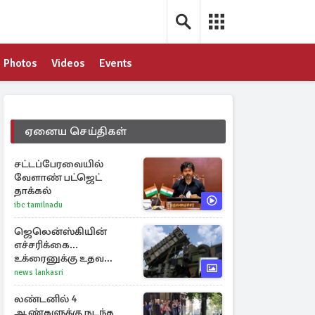
Photos
Videos
Events
ஏனைய செய்திகள்
சட்டப்பேரவையில்
வேளாண் பட்ஜெட்
தாக்கல்
ibc tamilnadu
ஜெலென்ஸ்கியின்
எச்சரிக்கை...
உக்ரைனுக்கு உதவ
தீவிரமாகக் களமிறங்கிய
news lankasri
நேட்டோ
லண்டனில் 4
ஆண்களுக்கு நடந்த