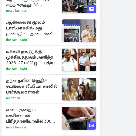
கத்திக்குத்து: 47
வயதுடைய பெண்
news lankasri
ஒருவர் கைது
ஆன்லைன் மூலம்
டாஸ்மாக்கில் மது
முன்பதிவு - அன்புமணி
ராமதாஸ் எதிர்ப்பு
ibc tamilnadu
மக்கள் நலனுக்கு
முக்கியத்துவம் அளித்த
2026–27 பட்ஜெட் - புதிய
நலத்திட்டங்கள்
ibc tamilnadu
என்னென்ன?
தந்தையின் இறுதிச்
சடங்கை வீடியோ காலில்
பார்த்த மகள்கள்!
manithan
எடை குறைப்பு
ஊசிகளால்
பிரித்தானியாவில் 300
சதவீதம் அதிகரித்த
news lankasri
இறப்பு எண்ணிக்கை