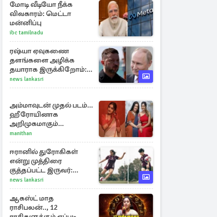
மோடி வீடியோ நீக்க
விவகாரம்: மெட்டா
மன்னிப்பு
ibc tamilnadu
ரஷ்யா ஏவுகணை
தளங்களை அழிக்க
தயாராக இருக்கிறோம்:
எச்சரிக்கை விடுத்த
news lankasri
ஜெலென்ஸ்கி
அம்மாவுடன் முதல் படம்...
ஹீரோயினாக
அறிமுகமாகும்
ஊர்வசியின் மகள்
manithan
தேஜலட்சுமி!
ஈரானில் துரோகிகள்
என்று முத்திரை
குத்தப்பட்ட இருவர்:
குடியுரிமை அளித்த நாடு
news lankasri
ஆகஸ்ட் மாத
ராசிபலன்.., 12
ராசிகளுக்கும் எப்படி