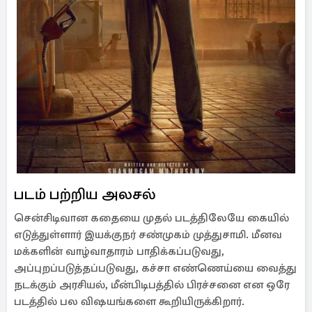
படம் பற்றிய அலசல்
சென்சிடிவான கதையை முதல் படத்திலேயே கையில்
எடுத்துள்ளார் இயக்குநர் சண்முகம் முத்துசாமி. மீனவ
மக்களின் வாழ்வாதாரம் பாதிக்கப்படுவது,
அப்புறப்படுத்தப்படுவது, கச்சா எண்ணெய்யை வைத்து
நடக்கும் அரசியல், மீன்பிடிபத்தில் பிரச்சனை என ஒரே
படத்தில் பல விஷயங்களை கூறியிருக்கிறார்.