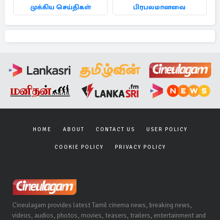
முக்கிய செய்திகள்
பிரபலமானவை
HOME
ABOUT
CONTACT US
USER POLICY
COOKIE POLICY
PRIVACY POLICY
Cineulagam provides latest Tamil cinema news, breaking news,
videos, audios, photos, movies, teasers, trailers, entertainment and