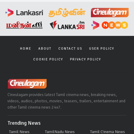
HOME
ABOUT
CONTACT US
USER POLICY
COOKIE POLICY
PRIVACY POLICY
Cineulagam provides latest Tamil cinema news, breaking news,
videos, audios, photos, movies, teasers, trailers, entertainment and
other Tamil cinema news 24x7.
Trending News
Tamil News
TamilNadu News
Tamil Cinema News