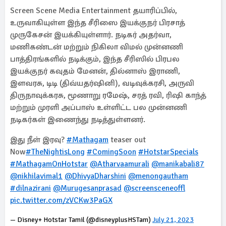
Screen Scene Media Entertainment தயாரிப்பில்,
உருவாகியுள்ள இந்த சீரிஸை இயக்குநர் பிரசாத்
முருகேசன் இயக்கியுள்ளார். நடிகர் அதர்வா,
மணிகண்டன் மற்றும் நிகிலா விமல் முன்னணி
பாத்திரங்களில் நடிக்கும், இந்த சீரிஸில் பிரபல
இயக்குநர் கவுதம் மேனன், தில்னாஸ் இராணி,
இளவரசு, டிடி (திவ்யதர்ஷினி), வடிவுக்கரசி, அருவி
திருநாவுக்கரசு, மூணாறு ரமேஷ், சரத் ரவி, ரிஷி காந்த்
மற்றும் முரளி அப்பாஸ் உள்ளிட்ட பல முன்னணி
நடிகர்கள் இணைந்து நடித்துள்ளனர்.
இது நீள் இரவு?
#Mathagam
teaser out
Now
#TheNightisLong
#ComingSoon
#HotstarSpecials
#MathagamOnHotstar
@Atharvaamurali
@manikabali87
@nikhilavimal1
@DhivyaDharshini
@menongautham
#dilnazirani
@Murugesanprasad
@screensceneoffl
pic.twitter.com/zVCKw3PaGX
— Disney+ Hotstar Tamil (@disneyplusHSTam)
July 21, 2023