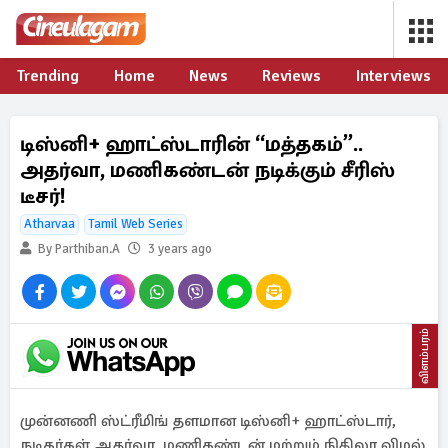
Trending
Home
News
Reviews
Interviews
டிஸ்னி+ ஹாட்ஸ்டாரின் “மத்தகம்”..
அதர்வா, மணிகண்டன் நடிக்கும் சீரிஸ்
டீசர்!
Atharvaa
Tamil Web Series
By Parthiban.A
3 years ago
விளம்பரம்
முன்னணி ஸ்ட்ரீமிங் தளமான டிஸ்னி+ ஹாட்ஸ்டார்,
நடிகர்கள் அதர்வா, மணிகண்டன் மற்றும் நிகிலா விமல்