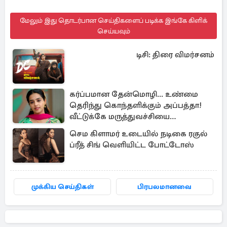
மேலும் இது தொடர்பான செய்திகளைப் படிக்க இங்கே கிளிக்
செய்யவும்
டிசி: திரை விமர்சனம்
கர்ப்பமான தேன்மொழி... உண்மை
தெரிந்து கொந்தளிக்கும் அப்பத்தா!
வீட்டுக்கே மருத்துவச்சியை
வரவழைத்த அதிரடி
செம கிளாமர் உடையில் நடிகை ரகுல்
ப்ரீத் சிங் வெளியிட்ட போட்டோஸ்
முக்கிய செய்திகள்
பிரபலமானவை