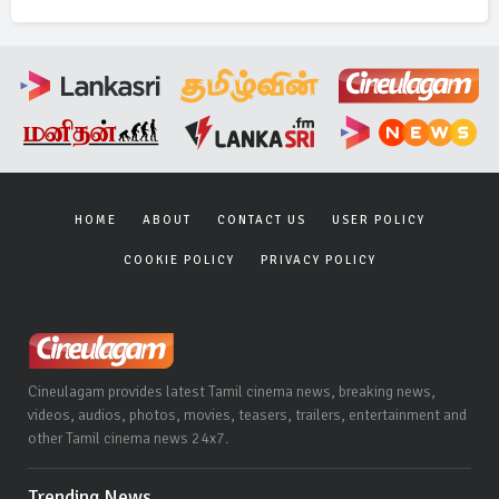
HOME
ABOUT
CONTACT US
USER POLICY
COOKIE POLICY
PRIVACY POLICY
Cineulagam provides latest Tamil cinema news, breaking news,
videos, audios, photos, movies, teasers, trailers, entertainment and
other Tamil cinema news 24x7.
Trending News