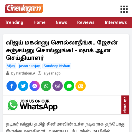
Trending
Home
News
Reviews
Interviews
விஜய் மகன்னு சொல்லாதீங்க.. ஜேசன்
சஞ்சய்னு சொல்லுங்க! - ஷாக் ஆன
செய்தியாளர்
Vijay
jason sanjay
Sundeep Kishan
By Parthiban.A
a year ago
விளம்பரம்
நடிகர் விஜய் தமிழ் சினிமாவின் உச்ச நடிகராக தற்போது
இருந்து வருகிறார். அவரது படம் பாக்ஸ் ஆபிசில்