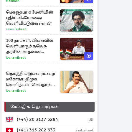
வேண்டிய முக்கிய 3
manithan
விடயங்கள்!
மொஜ்தபா கமேனியின்
புதிய வீடியோவை
வெளியிட்டுள்ள ஈரான்
news lankasri
100 நாட்கள்: விரைவில்
வெளியாகும் தவெக
அரசின் சாதனை
பட்டியல்
ibc tamilnadu
தொகுதி மறுவரையறை
மசோதா: திமுக
வெளிநடப்பு செய்தால்
ஆதரவாகவே
ibc tamilnadu
கருதப்படும் – அமைச்சர்
நிர்மல்குமார்
மேலதிக தொடர்புகள்
(+44) 20 3137 6284
UK
(+41) 315 282 633
Switzerland