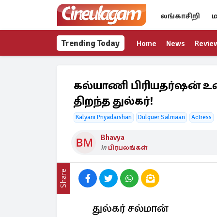
லங்காசிறி
ம
Trending Today
Home
News
Revie
கல்யாணி பிரியதர்ஷன் உண்
திறந்த துல்கர்!
Kalyani Priyadarshan
Dulquer Salmaan
Actress
Bhavya
in
பிரபலங்கள்
Share
துல்கர் சல்மான்