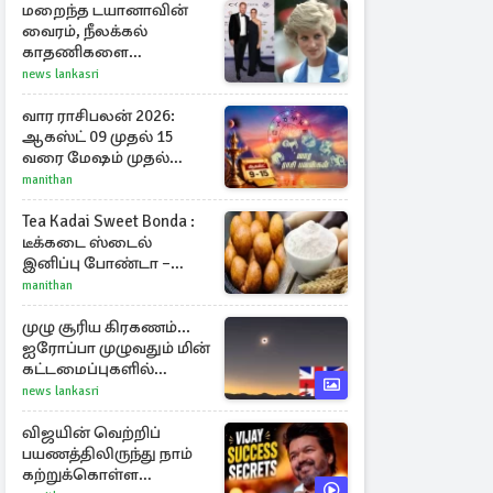
மறைந்த டயானாவின்
வைரம், நீலக்கல்
காதணிகளை
அணிந்திருந்த மேகன்
news lankasri
மார்க்கல்
வார ராசிபலன் 2026:
ஆகஸ்ட் 09 முதல் 15
வரை மேஷம் முதல்
மீனம் வரை முழு
manithan
பலன்கள்
Tea Kadai Sweet Bonda :
டீக்கடை ஸ்டைல்
இனிப்பு போண்டா –
வீட்டிலேயே செய்வது
manithan
எப்படி?
முழு சூரிய கிரகணம்...
ஐரோப்பா முழுவதும் மின்
கட்டமைப்புகளில்
அழுத்தம் ஏற்படலாம்
news lankasri
விஜயின் வெற்றிப்
பயணத்திலிருந்து நாம்
கற்றுக்கொள்ள