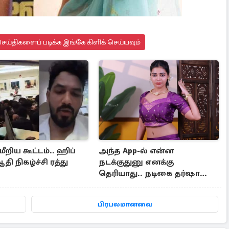
ய்திகளைப் படிக்க இங்கே கிளிக் செய்யவும்
றிய கூட்டம்.. ஹிப்
அந்த App-ல் என்ன
ி நிகழ்ச்சி ரத்து
நடக்குதுனு எனக்கு
தெரியாது.. நடிகை தர்ஷா
குப்தா சர்ச்சைக்கு பதில்
பிரபலமானவை