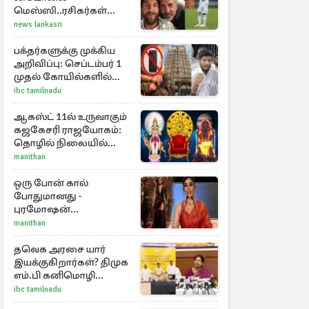
மெஸ்ஸி..ரசிகர்கள்
இரங்கல்
news lankasri
பக்தர்களுக்கு முக்கிய
அறிவிப்பு: செப்டம்பர் 1
முதல் கோயில்களில்
மொபைலுக்கு தடை!
ibc tamilnadu
ஆகஸ்ட் 11ல் உருவாகும்
கஜகேசரி ராஜயோகம்:
தொழில் நிலையில்
அதிர்ஷ்டம் பெறும் 3
manithan
ராசிகள்!
ஒரு போன் கால்
போதுமானது -
புரமோஷன்
நிகழ்வுகளில்
manithan
பங்கேற்காதது குறித்து
நயன்தாரா ஓபன் டாக்!
தவெக அரசை யார்
இயக்குகிறார்கள்? திமுக
எம்.பி கனிமொழி
கேள்வி
ibc tamilnadu