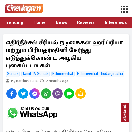
Trending
Home
News
Reviews
Interviews
எதிர்நீச்சல் சீரியல் நடிகைகள் ஹரிப்ரியா
மற்றும் பிரியதர்ஷினி சேர்ந்து
எடுத்துக்கொண்ட அழகிய
புகைப்படங்கள்
Serials
Tamil TV Serials
Ethirneechal
Ethirneechal Thodargiradhu
By Karthick Raja
2 months ago
விளம்பரம்
சன் ஒளிபரப்பாகி வரும் எதிர்நீச்சல் தொடர்கிறது